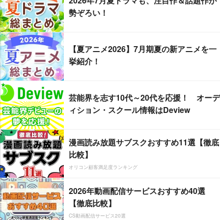
2026年7月夏ドラマも、注目作＆話題作が
勢ぞろい！
【夏アニメ2026】7月期夏の新アニメを一
挙紹介！
芸能界を志す10代～20代を応援！ オーデ
ィション・スクール情報はDeview
漫画読み放題サブスクおすすめ11選【徹底
比較】
オリコン顧客満足度ランキング
2026年動画配信サービスおすすめ40選
【徹底比較】
CS動画配信サービス20選