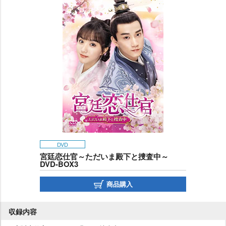
DVD
宮廷恋仕官～ただいま殿下と捜査中～
DVD-BOX3
商品購入
収録内容