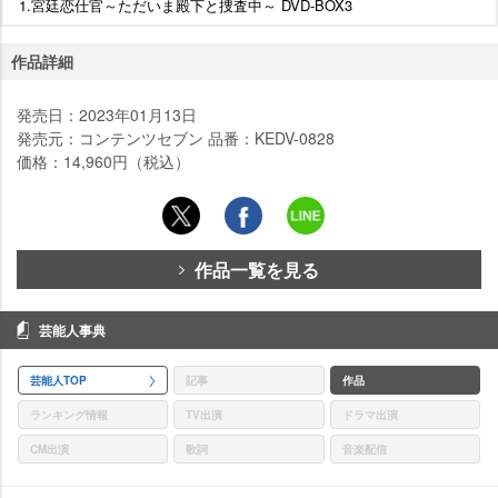
1.宮廷恋仕官～ただいま殿下と捜査中～ DVD-BOX3
作品詳細
発売日：2023年01月13日
発売元：コンテンツセブン 品番：KEDV-0828
価格：14,960円（税込）
作品一覧を見る
芸能人事典
芸能人TOP
記事
作品
ランキング情報
TV出演
ドラマ出演
CM出演
歌詞
音楽配信