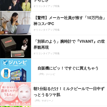
オリコンタイアップ特集
【驚愕】メーカー社員が推す「10万円台」
神コスパPC
オリコンタイアップ特集
「別班のよう」腕時計で『VIVANT』の世
界観再現
オリコンタイアップ特集
自販機にピッ！ですぐに買えちゃう
（PR）ジハンピ
朝1分貼るだけ！ミルクピールで一日中ず
っとうるツヤ肌
（PR）サボリーノ