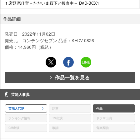
1.宮廷恋仕官～ただいま殿下と捜査中～ DVD-BOX1
作品詳細
発売日：2022年11月02日
発売元：コンテンツセブン 品番：KEDV-0826
価格：14,960円（税込）
作品一覧を見る
芸能人事典
芸能人TOP
記事
作品
ランキング情報
TV出演
ドラマ出演
CM出演
歌詞
音楽配信