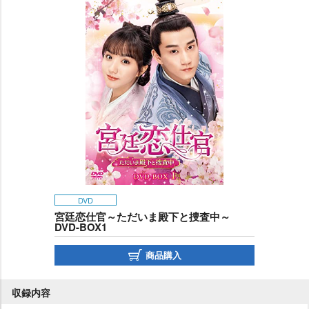
DVD
宮廷恋仕官～ただいま殿下と捜査中～
DVD-BOX1
商品購入
収録内容