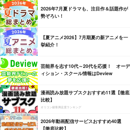
2026年7月夏ドラマも、注目作＆話題作が
勢ぞろい！
【夏アニメ2026】7月期夏の新アニメを一
挙紹介！
芸能界を志す10代～20代を応援！ オーデ
ィション・スクール情報はDeview
漫画読み放題サブスクおすすめ11選【徹底
比較】
オリコン顧客満足度ランキング
2026年動画配信サービスおすすめ40選
【徹底比較】