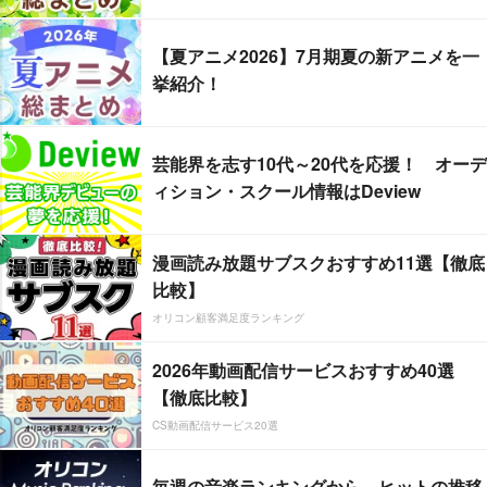
【夏アニメ2026】7月期夏の新アニメを一
挙紹介！
芸能界を志す10代～20代を応援！ オーデ
ィション・スクール情報はDeview
漫画読み放題サブスクおすすめ11選【徹底
比較】
オリコン顧客満足度ランキング
2026年動画配信サービスおすすめ40選
【徹底比較】
CS動画配信サービス20選
毎週の音楽ランキングから、ヒットの推移