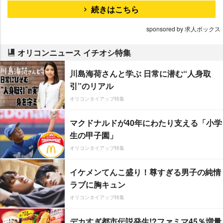
続きはこちら
sponsored by 求人ボックス
オリコンニュース イチオシ特集
川島海荷さんと学ぶ 日常に潜む“人身取
引”のリアル
オリコンタイアップ特集
マクドナルドが40年にわたり支える「小学
生の甲子園」
オリコンタイアップ特集
イケメンてんこ盛り！尊すぎる男子の純情
ラブに胸キュン
オリコンタイアップ特集
デカすぎ都市伝説発生!?ファミマ45％増量