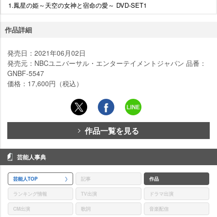
1.鳳星の姫～天空の女神と宿命の愛～ DVD-SET1
作品詳細
発売日：2021年06月02日
発売元：NBCユニバーサル・エンターテイメントジャパン 品番：
GNBF-5547
価格：17,600円（税込）
作品一覧を見る
芸能人事典
芸能人TOP
記事
作品
ランキング情報
TV出演
ドラマ出演
CM出演
歌詞
音楽配信