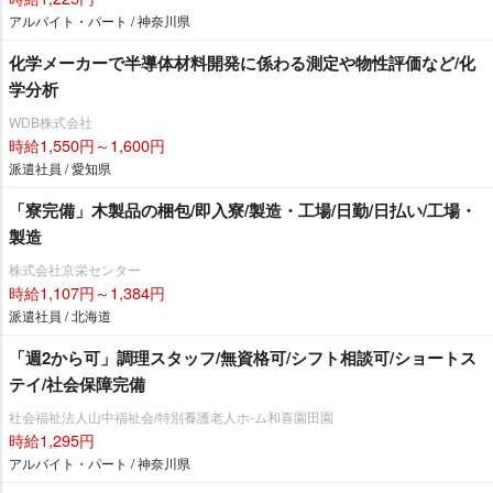
アルバイト・パート / 神奈川県
化学メーカーで半導体材料開発に係わる測定や物性評価など/化
学分析
WDB株式会社
時給1,550円～1,600円
派遣社員 / 愛知県
「寮完備」木製品の梱包/即入寮/製造・工場/日勤/日払い/工場・
製造
株式会社京栄センター
時給1,107円～1,384円
派遣社員 / 北海道
「週2から可」調理スタッフ/無資格可/シフト相談可/ショートス
テイ/社会保障完備
社会福祉法人山中福祉会/特別養護老人ホ-ム和喜園田園
時給1,295円
アルバイト・パート / 神奈川県