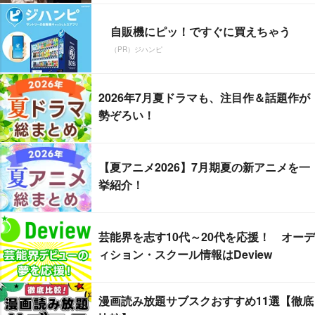
自販機にピッ！ですぐに買えちゃう
（PR）ジハンピ
2026年7月夏ドラマも、注目作＆話題作が
勢ぞろい！
【夏アニメ2026】7月期夏の新アニメを一
挙紹介！
芸能界を志す10代～20代を応援！ オーデ
ィション・スクール情報はDeview
漫画読み放題サブスクおすすめ11選【徹底