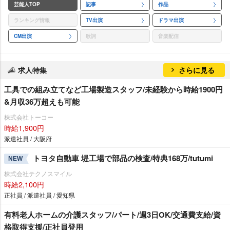
芸能人TOP
記事
作品
ランキング情報
TV出演
ドラマ出演
CM出演
歌詞
音楽配信
求人特集
さらに見る
工具での組み立てなど工場製造スタッフ/未経験から時給1900円
&月収36万超えも可能
株式会社トーコー
時給1,900円
派遣社員 / 大阪府
トヨタ自動車 堤工場で部品の検査/特典168万/tutumi
NEW
株式会社テクノスマイル
時給2,100円
正社員 / 派遣社員 / 愛知県
有料老人ホームの介護スタッフ/パート/週3日OK/交通費支給/資
格取得支援/正社員登用