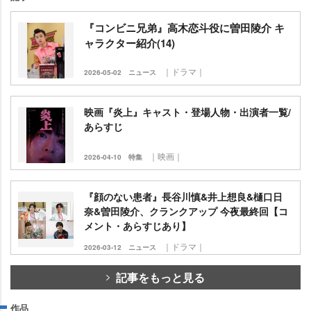
『コンビニ兄弟』高木恋斗役に曽田陵介 キ
ャラクター紹介(14)
｜ドラマ｜
2026-05-02
ニュース
映画『炎上』キャスト・登場人物・出演者一覧/
あらすじ
｜映画｜
2026-04-10
特集
『顔のない患者』長谷川慎&井上想良&樋口日
奈&曽田陵介、クランクアップ 今夜最終回【コ
メント・あらすじあり】
｜ドラマ｜
2026-03-12
ニュース
記事をもっと見る
作品