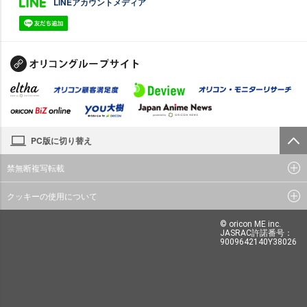
LINEアカウントメディア
PC版に切り替え
禁無断複写転載
クッキーの使用について
© oricon ME inc.
JASRAC許諾番号：
9009642140Y38026