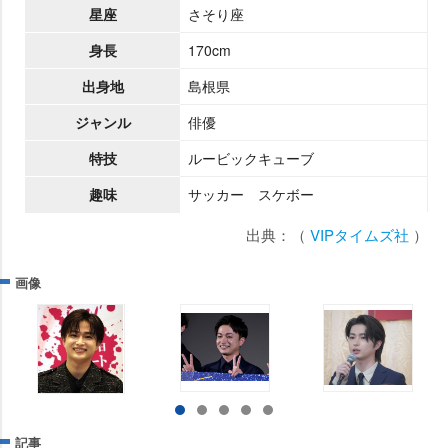
星座
さそり座
身長
170cm
出身地
島根県
ジャンル
俳優
特技
ルービックキューブ
趣味
サッカー スケボー
出典：（
VIPタイムズ社
）
画像
記事