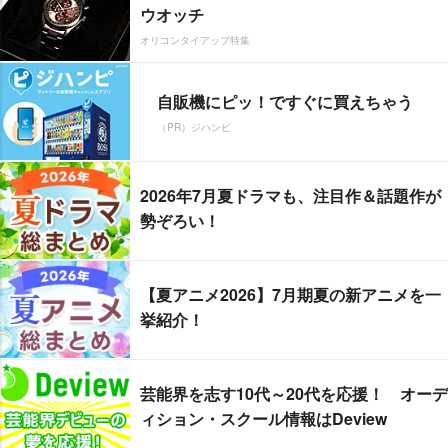
ウオッチ
オリコンタイアップ特集
自販機にピッ！ですぐに買えちゃう
（PR）ジハンピ
2026年7月夏ドラマも、注目作＆話題作が
勢ぞろい！
【夏アニメ2026】7月期夏の新アニメを一
挙紹介！
芸能界を志す10代～20代を応援！ オーデ
ィション・スクール情報はDeview