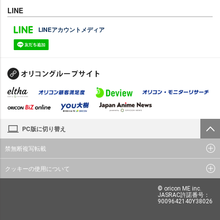
LINE
LINEアカウントメディア
PC版に切り替え
禁無断複写転載
クッキーの使用について
© oricon ME inc.
JASRAC許諾番号：
9009642140Y38026