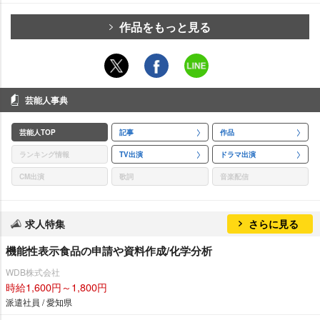
作品をもっと見る
芸能人事典
芸能人TOP
記事
作品
ランキング情報
TV出演
ドラマ出演
CM出演
歌詞
音楽配信
求人特集
さらに見る
機能性表示食品の申請や資料作成/化学分析
WDB株式会社
時給1,600円～1,800円
派遣社員 / 愛知県