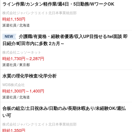
ライン作業/カンタン軽作業/週4日・5日勤務/WワークOK
株式会社ジャパンクリエイト北日本事業統括部
時給1,150円
派遣社員 / 北海道
介護職/有資格・経験者優遇/収入UP目指せる/tel面談 即
NEW
日紹介/町田市内に多数 2カ月～
株式会社ニッソーネット
時給1,730円～2,287円
派遣社員 / 東京都
水質の理化学検査/化学分析
WDB株式会社
時給1,300円～1,400円
派遣社員 / 北海道
合板の組立/土日祝休み/日勤のみ/長期休暇あり/未経験OK/週払
い可
株式会社ジャパンクリエイト北日本事業統括部
時給1,350円