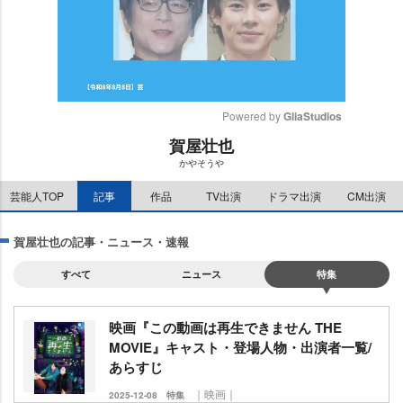
Powered by 
GliaStudios
賀屋壮也
M
かやそう
u
t
芸能人TOP
記事
作品
TV出演
ドラマ出演
CM出演
e
賀屋壮也の記事・ニュース・速報
すべて
ニュース
特集
映画『この動画は再生できません THE
MOVIE』キャスト・登場人物・出演者一覧/
あらすじ
｜映画｜
2025-12-08
特集