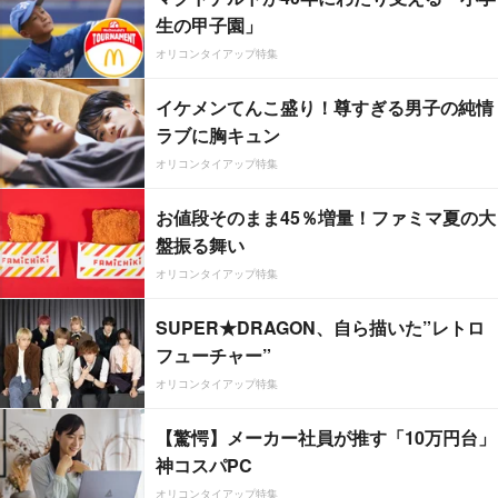
生の甲子園」
オリコンタイアップ特集
イケメンてんこ盛り！尊すぎる男子の純情
ラブに胸キュン
オリコンタイアップ特集
お値段そのまま45％増量！ファミマ夏の大
盤振る舞い
オリコンタイアップ特集
SUPER★DRAGON、自ら描いた”レトロ
フューチャー”
オリコンタイアップ特集
【驚愕】メーカー社員が推す「10万円台」
神コスパPC
オリコンタイアップ特集