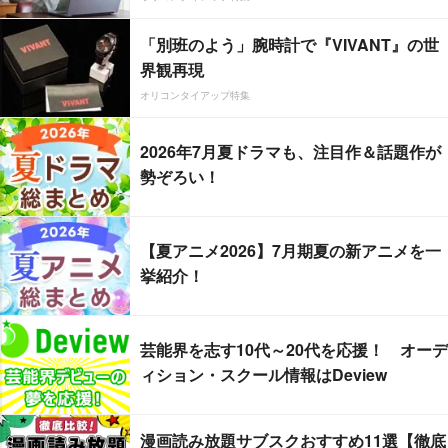
「別班のよう」腕時計で『VIVANT』の世
界観再現
オリコンタイアップ特集
2026年7月夏ドラマも、注目作＆話題作が
勢ぞろい！
【夏アニメ2026】7月期夏の新アニメを一
挙紹介！
芸能界を志す10代～20代を応援！ オーデ
ィション・スクール情報はDeview
漫画読み放題サブスクおすすめ11選【徹底