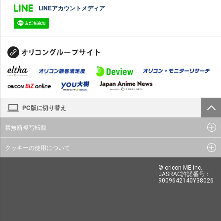
LINEアカウントメディア
PC版に切り替え
禁無断複写転載
クッキーの使用について
© oricon ME inc.
JASRAC許諾番号：
9009642140Y38026