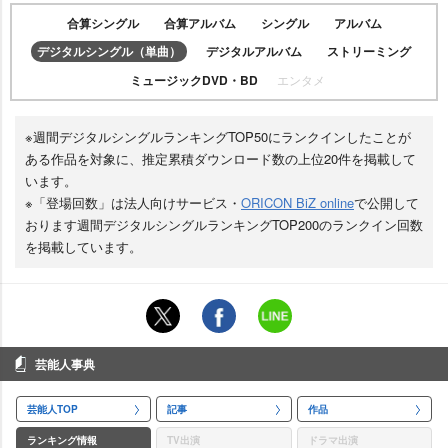
合算シングル
合算アルバム
シングル
アルバム
デジタルシングル（単曲）
デジタルアルバム
ストリーミング
ミュージックDVD・BD
エンタメ
※週間デジタルシングルランキングTOP50にランクインしたことが
ある作品を対象に、推定累積ダウンロード数の上位20件を掲載して
います。
※「登場回数」は法人向けサービス・
ORICON BiZ online
で公開して
おります週間デジタルシングルランキングTOP200のランクイン回数
を掲載しています。
芸能人事典
芸能人TOP
記事
作品
ランキング情報
TV出演
ドラマ出演