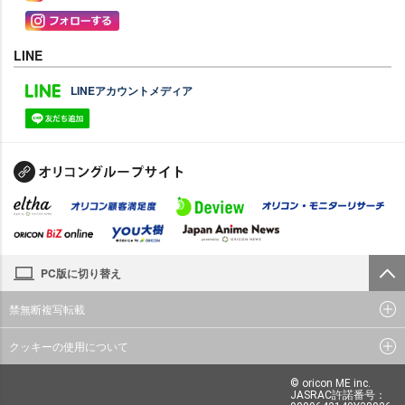
LINE
LINEアカウントメディア
PC版に切り替え
禁無断複写転載
クッキーの使用について
© oricon ME inc.
JASRAC許諾番号：