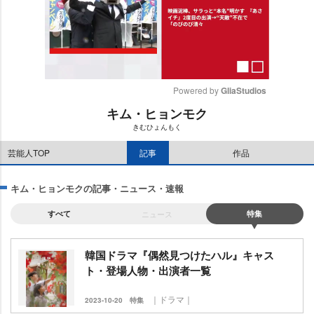
Powered by 
GliaStudios
キム・ヒョンモク
M
きむひょんもく
u
t
芸能人TOP
記事
作品
e
キム・ヒョンモクの記事・ニュース・速報
すべて
ニュース
特集
韓国ドラマ『偶然見つけたハル』キャス
ト・登場人物・出演者一覧
｜ドラマ｜
2023-10-20
特集