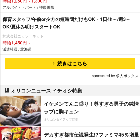
時給1,250円～1,300円
アルバイト・パート / 神奈川県
保育スタッフ/午前or夕方の短時間だけもOK・1日4h～/週3～
OK/夏休み明けスタートOK
株式会社ニッソーネット
時給1,450円～
派遣社員 / 北海道
続きはこちら
sponsored by 求人ボックス
オリコンニュース イチオシ特集
イケメンてんこ盛り！尊すぎる男子の純情
ラブに胸キュン
オリコンタイアップ特集
デカすぎ都市伝説発生!?ファミマ45％増量