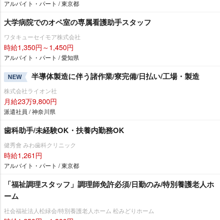
アルバイト・パート / 東京都
大学病院でのオペ室の専属看護助手スタッフ
ワタキューセイモア株式会社
時給1,350円～1,450円
アルバイト・パート / 愛知県
半導体製造に伴う諸作業/寮完備/日払い/工場・製造
NEW
株式会社ライオン社
月給23万9,800円
派遣社員 / 神奈川県
歯科助手/未経験OK・扶養内勤務OK
健秀會 みわ歯科クリニック
時給1,261円
アルバイト・パート / 東京都
「福祉調理スタッフ」調理師免許必須/日勤のみ/特別養護老人ホ
ーム
社会福祉法人松緑会/特別養護老人ホーム 松みどりホーム