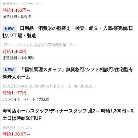
株式会社ニッソーネット
時給1,450円～
派遣社員 / 北海道
日用品・消費財の型替え・検査・組立・入庫/寮完備/日
NEW
払い/工場・製造
UTエージェント株式会社AGT南関東第二CU
時給1,450円
派遣社員 / 神奈川県
「福祉調理スタッフ」無資格可/シフト相談可/住宅型有
NEW
料老人ホーム
株式会社BISCUSS/住宅型有料老人ホーム HIBISU西豊川
時給1,177円
アルバイト・パート / 大阪府
寿司店ホールスタッフ/ディナースタッフ 週2～ 時給1,300円～&
土日は時給50円UP
株式会社にっぱん
時給1,300円～