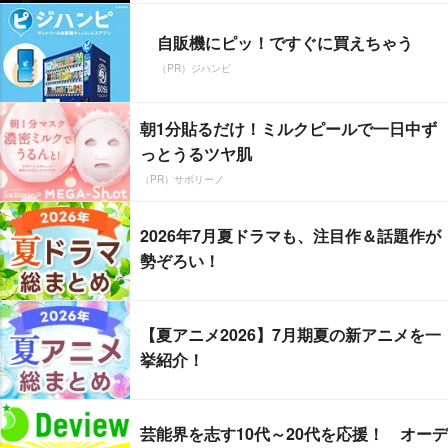
自販機にピッ！ですぐに買えちゃう
（PR）ジハンピ
朝1分貼るだけ！ミルクピールで一日中ず
っとうるツヤ肌
（PR）サボリーノ
2026年7月夏ドラマも、注目作＆話題作が
勢ぞろい！
【夏アニメ2026】7月期夏の新アニメを一
挙紹介！
芸能界を志す10代～20代を応援！ オーデ