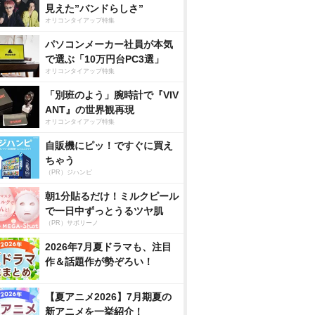
見えた”バンドらしさ”
オリコンタイアップ特集
パソコンメーカー社員が本気
で選ぶ「10万円台PC3選」
オリコンタイアップ特集
「別班のよう」腕時計で『VIV
ANT』の世界観再現
オリコンタイアップ特集
自販機にピッ！ですぐに買え
ちゃう
（PR）ジハンピ
朝1分貼るだけ！ミルクピール
で一日中ずっとうるツヤ肌
（PR）サボリーノ
2026年7月夏ドラマも、注目
作＆話題作が勢ぞろい！
【夏アニメ2026】7月期夏の
新アニメを一挙紹介！