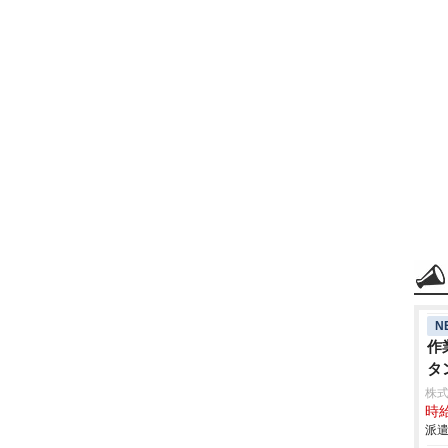
N
作
タ
株
時給
派遣