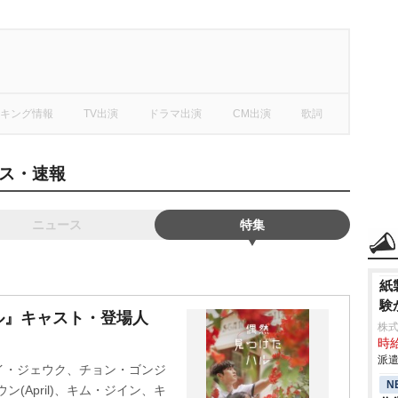
キング情報
TV出演
ドラマ出演
CM出演
歌詞
ス・速報
ニュース
特集
紙
験
ル』キャスト・登場人
株
時給
派遣
イ・ジェウク、チョン・ゴンジ
N
(April)、キム・ジイン、キ