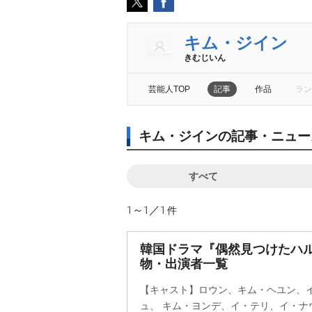
キム・ジイン
きむじいん
芸能人TOP
記事
作品
ラン
キム・ジインの記事・ニュー
すべて
1～1／1
件
韓国ドラマ『偶然見つけたハ
物・出演者一覧
【キャスト】ロウン、キム・ヘユン、
ュ、 キム・ヨンデ、イ・テリ、イ・ナウン