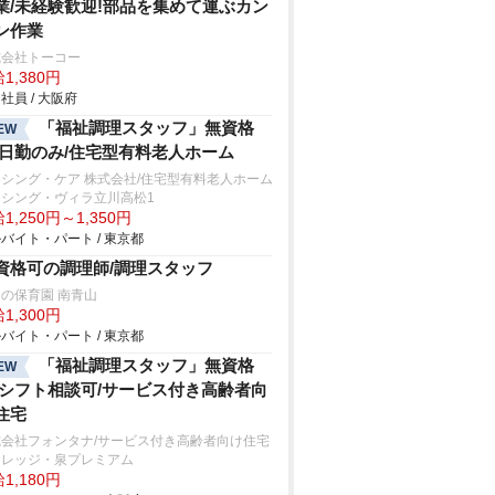
業/未経験歓迎!部品を集めて運ぶカン
ン作業
式会社トーコー
1,380円
社員 / 大阪府
「福祉調理スタッフ」無資格
EW
/日勤のみ/住宅型有料老人ホーム
シング・ケア 株式会社/住宅型有料老人ホーム
ーシング・ヴィラ立川高松1
1,250円～1,350円
バイト・パート / 東京都
資格可の調理師/調理スタッフ
の保育園 南青山
1,300円
バイト・パート / 東京都
「福祉調理スタッフ」無資格
EW
/シフト相談可/サービス付き高齢者向
住宅
式会社フォンタナ/サービス付き高齢者向け住宅
ィレッジ・泉プレミアム
1,180円