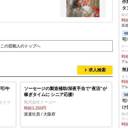
作
タ
株
時給
派遣
N
可
この芸能人のトップへ
ナー
ナ
時給
アル
無
求人検索
まち
時給
アル
可/午
ソーセージの製造補助/深夜手当で“夜活”が
稼ぎタイムに シニア応援!
N
可
株式会社トーコー
ライフ
け
時給1,250円
派遣社員 / 大阪府
株
ヴ
時給