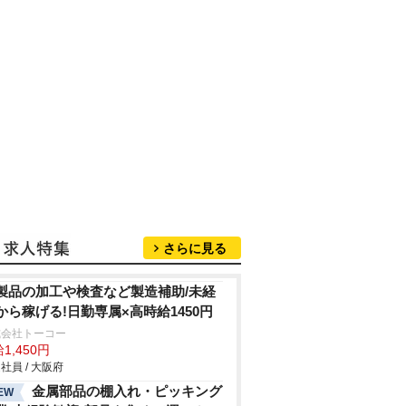
さらに見る
製品の加工や検査など製造補助/未経
から稼げる!日勤専属×高時給1450円
式会社トーコー
1,450円
社員 / 大阪府
金属部品の棚入れ・ピッキング
EW