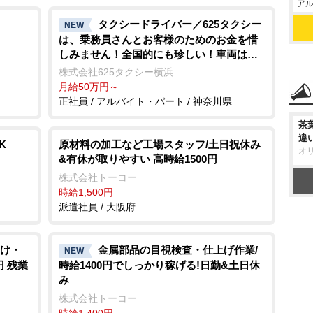
アル
タクシードライバー／625タクシー
NEW
は、乗務員さんとお客様のためのお金を惜
しみません！全国的にも珍しい！車両は常
に3年で買い替えるから快適乗務を実現♪※
株式会社625タクシー横浜
現在、以下の営業所でも乗務員を募集して
月給50万円～
おります♪ →本社営業所 〒223-0056 神奈川
正社員 / アルバイト・パート / 神奈川県
県横浜市港北区新吉田町4040-1
茶
違
K
原材料の加工など工場スタッフ/土日祝休み
オ
&有休が取りやすい 高時給1500円
株式会社トーコー
時給1,500円
派遣社員 / 大阪府
け・
金属部品の目視検査・仕上げ作業/
NEW
円 残業
時給1400円でしっかり稼げる!日勤&土日休
み
株式会社トーコー
時給1,400円