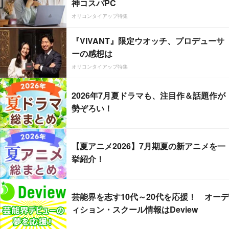
神コスパPC
オリコンタイアップ特集
『VIVANT』限定ウオッチ、プロデューサ
ーの感想は
オリコンタイアップ特集
2026年7月夏ドラマも、注目作＆話題作が
勢ぞろい！
【夏アニメ2026】7月期夏の新アニメを一
挙紹介！
芸能界を志す10代～20代を応援！ オーデ
ィション・スクール情報はDeview