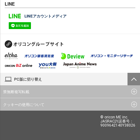
LINE
LINEアカウントメディア
PC版に切り替え
禁無断複写転載
クッキーの使用について
© oricon ME inc.
JASRAC許諾番号：
9009642140Y38026