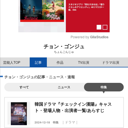
Powered by 
GliaStudios
チョン・ゴンジュ
M
ちょんごんじゅ
u
t
芸能人TOP
記事
作品
TV出演
ドラマ出演
e
チョン・ゴンジュの記事・ニュース・速報
すべて
ニュース
特集
韓国ドラマ『チェックイン漢陽』キャス
ト・登場人物・出演者一覧/あらすじ
｜ドラマ｜
2024-12-18
特集