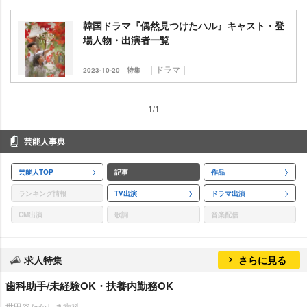
韓国ドラマ『偶然見つけたハル』キャスト・登
場人物・出演者一覧
｜ドラマ｜
2023-10-20
特集
1/1
芸能人事典
芸能人TOP
記事
作品
ランキング情報
TV出演
ドラマ出演
CM出演
歌詞
音楽配信
求人特集
さらに見る
歯科助手/未経験OK・扶養内勤務OK
世田谷たかしま歯科