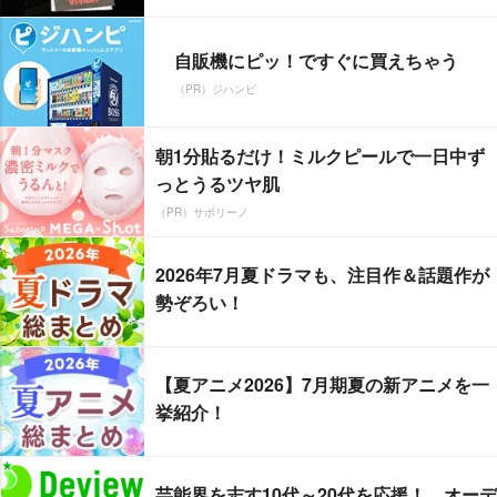
自販機にピッ！ですぐに買えちゃう
（PR）ジハンピ
朝1分貼るだけ！ミルクピールで一日中ず
っとうるツヤ肌
（PR）サボリーノ
2026年7月夏ドラマも、注目作＆話題作が
勢ぞろい！
【夏アニメ2026】7月期夏の新アニメを一
挙紹介！
芸能界を志す10代～20代を応援！ オーデ