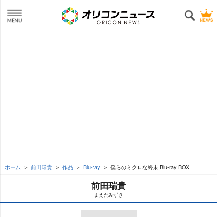
ホーム
前田瑞貴
作品
Blu-ray
僕らのミクロな終末 Blu-ray BOX
前田瑞貴
まえだみずき