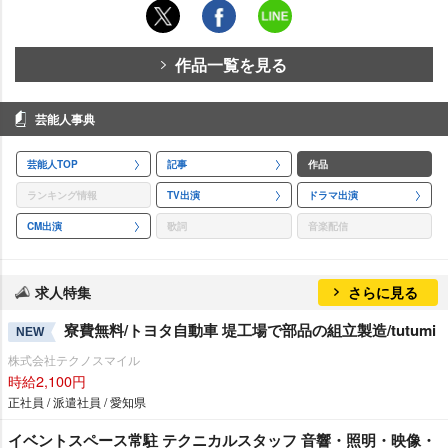
作品一覧を見る
芸能人事典
芸能人TOP
記事
作品
ランキング情報
TV出演
ドラマ出演
CM出演
歌詞
音楽配信
求人特集
さらに見る
寮費無料/トヨタ自動車 堤工場で部品の組立製造/tutumi
NEW
株式会社テクノスマイル
時給2,100円
正社員 / 派遣社員 / 愛知県
イベントスペース常駐 テクニカルスタッフ 音響・照明・映像・