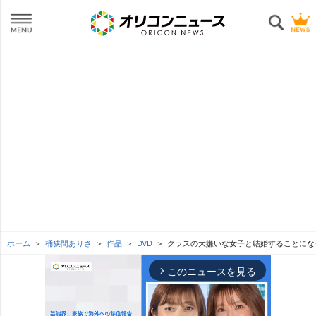
ホーム
桶狭間ありさ
作品
DVD
クラスの大嫌いな女子と結婚することにな
このニュースを見る
arrow_forward_ios