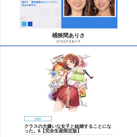
桶狭間ありさ
おけはざまありさ
M
u
t
e
DVD
クラスの大嫌いな女子と結婚することにな
った。6【完全生産限定版】