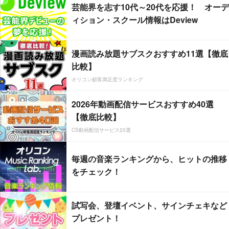
芸能界を志す10代～20代を応援！ オーデ
ィション・スクール情報はDeview
漫画読み放題サブスクおすすめ11選【徹底
比較】
オリコン顧客満足度ランキング
2026年動画配信サービスおすすめ40選
【徹底比較】
CS動画配信サービス20選
毎週の音楽ランキングから、ヒットの推移
をチェック！
試写会、登壇イベント、サインチェキなど
プレゼント！