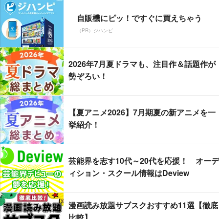
自販機にピッ！ですぐに買えちゃう
（PR）ジハンピ
2026年7月夏ドラマも、注目作＆話題作が
勢ぞろい！
【夏アニメ2026】7月期夏の新アニメを一
挙紹介！
芸能界を志す10代～20代を応援！ オーデ
ィション・スクール情報はDeview
漫画読み放題サブスクおすすめ11選【徹底
比較】