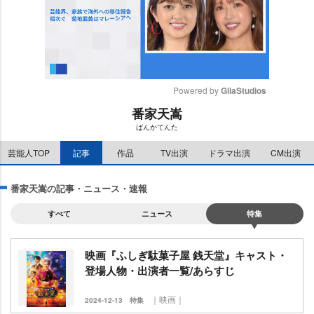
Powered by 
GliaStudios
番家天嵩
M
ばんかてんた
u
t
芸能人TOP
記事
作品
TV出演
ドラマ出演
CM出演
e
番家天嵩の記事・ニュース・速報
すべて
ニュース
特集
映画『ふしぎ駄菓子屋 銭天堂』キャスト・
登場人物・出演者一覧/あらすじ
｜映画｜
2024-12-13
特集