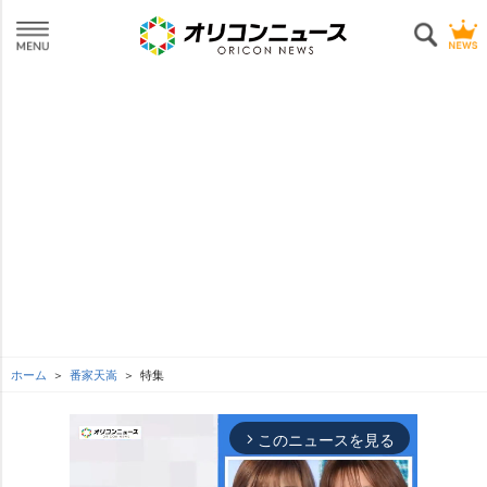
ホーム
番家天嵩
特集
このニュースを見る
arrow_forward_ios