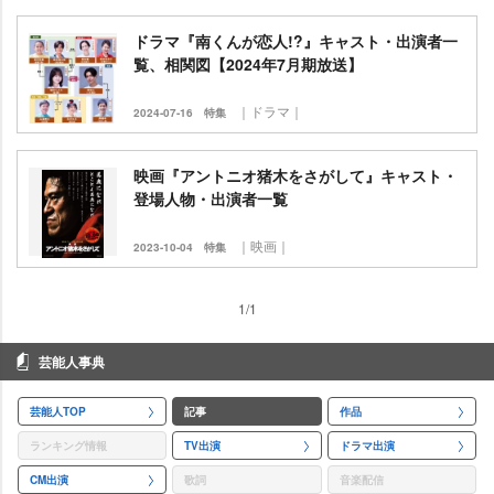
ドラマ『南くんが恋人!?』キャスト・出演者一
覧、相関図【2024年7月期放送】
｜ドラマ｜
2024-07-16
特集
映画『アントニオ猪木をさがして』キャスト・
登場人物・出演者一覧
｜映画｜
2023-10-04
特集
1/1
芸能人事典
芸能人TOP
記事
作品
ランキング情報
TV出演
ドラマ出演
CM出演
歌詞
音楽配信