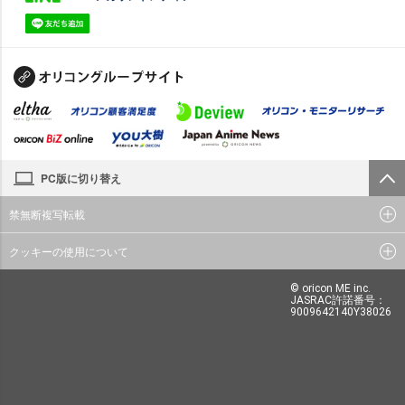
PC版に切り替え
禁無断複写転載
クッキーの使用について
© oricon ME inc.
JASRAC許諾番号：
9009642140Y38026