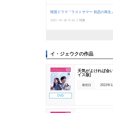
韓国ドラマ『ラストサマー 初恋の再生
2025-10-28 15:36
特集
イ・ジェウクの作品
天気がよければ会い
イス版]
発売日
2022年
DVD