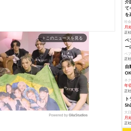
介
て
を
可
社会
月給
正社
このニュースを見る
arrow_forward_ios
ペ
ー
ペ
正社
自
O
ネ
年収
正社
ト
5
大
Powered by 
GliaStudios
月
正社