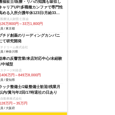
護福祉士/医療・リハの知識も吸収し
キャリアUP!多職種カンファで専門性
高める入所介護年休123日/月給33万
医療法人財団 仁医会
26万800円～33万1,800円
員 / 東京都
プチド創薬のリーディングカンパニ
にて研究開発
プチドリーム株式会社
員 / 神奈川県
動車の反響営業/来店対応中心/未経験
K/中域型
クステージ刈谷店
406万円～849万8,000円
員 / 愛知県
ラック整備士/2級整備士歓迎/残業月
h以内/賞与年2回/17時退社の日あり
日自動車株式会社
給28万円～35万円
員 / 大阪府