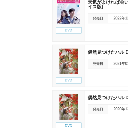
天気がよければ会い
イス版]
発売日
2022年
DVD
偶然見つけたハル DV
発売日
2021年
DVD
偶然見つけたハル DV
発売日
2020年
DVD