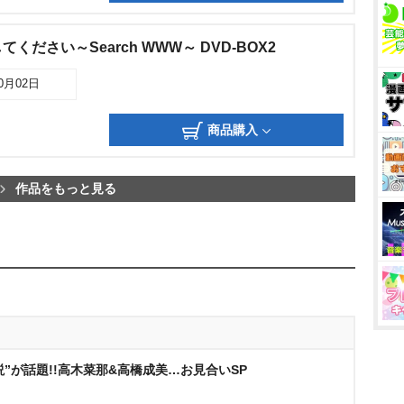
ださい～Search WWW～ DVD-BOX2
10月02日
商品購入
作品をもっと見る
説”が話題!!高木菜那&高橋成美…お見合いSP