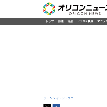
トップ
芸能
音楽
ドラマ&映画
アニメ
ホーム
イ・ジェウク