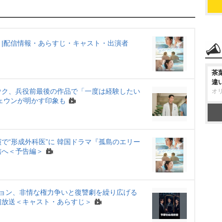
M
u
t
e
|配信情報・あらすじ・キャスト・出演者
茶
違
ウク、兵役前最後の作品で「一度は経験したい
オ
ェウンが明かす印象も
で“形成外科医”に 韓国ドラマ『孤島のエリー
信へ＜予告編＞
ニョン、非情な権力争いと復讐劇を繰り広げる
初放送＜キャスト・あらすじ＞