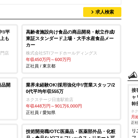
求人検索
!/平
高齢者施設向け食品の商品開発・献立作成/
以上も
東証スタンダード上場・大手水産食品メー
カー
専門店
株式会社STIフードホールディングス
年収450万円～600万円
正社員 / 東京都
商品開
業界未経験OK!採用強化中!/営業スタッフ/2
接
0代平均年収555万
ャ
ネクステージ日進駅前店
幹
年収448万円～901万6,000円
ネ
正社員 / 愛知県
月給
正社
リ
技術開発職/OTC医薬品・医薬部外品・化粧
フ
品・食品など/フルフレックス・リモート可