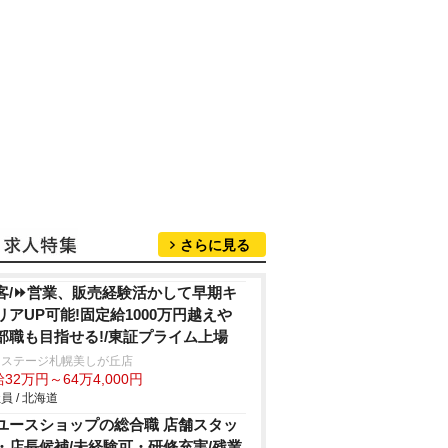
さらに見る
客/⏩️営業、販売経験活かして早期キ
リアUP可能!固定給1000万円越え
部職も目指せる!/東証プライム上場
クステージ札幌美しが丘店
32万円～64万4,000円
員 / 北海道
ユースショップの総合職 店舗スタッ
・店長候補/未経験可・研修充実/残業