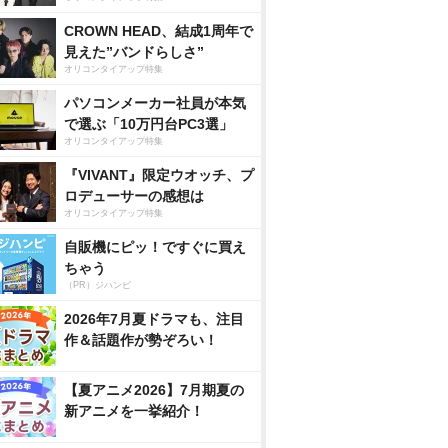
CROWN HEAD、結成1周年で
見えた”バンドらしさ”
オリコンタイアップ特集
パソコンメーカー社員が本気
で選ぶ「10万円台PC3選」
オリコンタイアップ特集
『VIVANT』限定ウオッチ、プ
ロデューサーの感想は
オリコンタイアップ特集
自販機にピッ！ですぐに買え
ちゃう
（PR）ジハンピ
2026年7月夏ドラマも、注目
作＆話題作が勢ぞろい！
【夏アニメ2026】7月期夏の
新アニメを一挙紹介！