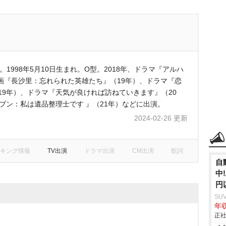
優。1998年5月10日生まれ。O型。2018年、ドラマ『アルハ
画『長沙里：忘れられた英雄たち』（19年）、ドラマ『恋
19年）、ドラマ『天気が良ければ訪ねていきます』（20
ブン：私は遺品整理士です 』（21年）などに出演。
2024-02-26 更新
キング情報
TV出演
ドラマ出演
CM出演
歌詞
自
中
円
SU
年収
正社