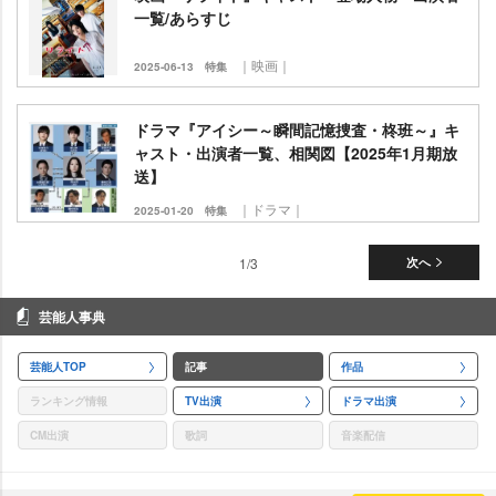
一覧/あらすじ
｜映画｜
2025-06-13
特集
ドラマ『アイシー～瞬間記憶捜査・柊班～』キ
ャスト・出演者一覧、相関図【2025年1月期放
送】
｜ドラマ｜
2025-01-20
特集
1/3
次へ
芸能人事典
芸能人TOP
記事
作品
ランキング情報
TV出演
ドラマ出演
CM出演
歌詞
音楽配信