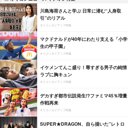
川島海荷さんと学ぶ 日常に潜む“人身取
引”のリアル
オリコンタイアップ特集
マクドナルドが40年にわたり支える「小学
生の甲子園」
オリコンタイアップ特集
イケメンてんこ盛り！尊すぎる男子の純情
ラブに胸キュン
オリコンタイアップ特集
デカすぎ都市伝説発生!?ファミマ45％増量
作戦再来
オリコンタイアップ特集
SUPER★DRAGON、自ら描いた”レトロ