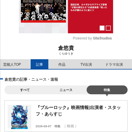
Powered by 
GliaStudios
倉悠貴
M
くらゆうき
u
t
芸能人TOP
記事
作品
TV出演
ドラマ出演
e
倉悠貴の記事・ニュース・速報
すべて
ニュース
特集
『ブルーロック』映画情報|出演者・スタッ
フ・あらすじ
｜映画｜
2026-08-07
特集