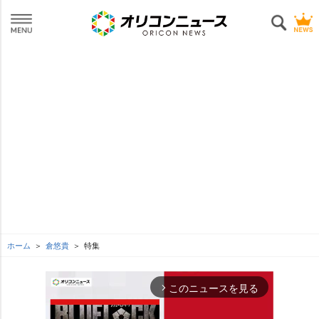
ホーム
倉悠貴
特集
このニュースを見る
arrow_forward_ios