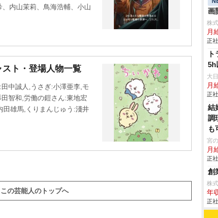
N
希、内山茉莉、鳥海浩輔、小山
画
株
月
正社
ト
5
ャスト・登場人物一覧
大
月
田中誠人,うさぎ:小澤亜李,モ
正社
杉田智和,労働の鎧さん:東地宏
結
内田雄馬,くりまんじゅう:淺井
調
も
宮
月
正社
創
株
この芸能人のトップへ
年収
正社