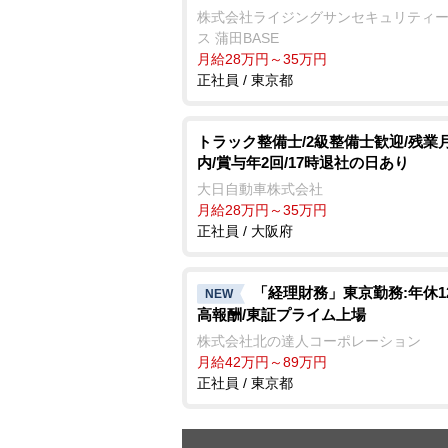
株式会社ライジングサンセキュリティ
ス 蒲田BASE
月給28万円～35万円
正社員 / 東京都
トラック整備士/2級整備士歓迎/残業月
内/賞与年2回/17時退社の日あり
大日自動車株式会社
月給28万円～35万円
正社員 / 大阪府
「経理財務」東京勤務:年休1
NEW
高報酬/東証プライム上場
株式会社北の達人コーポレーション
月給42万円～89万円
正社員 / 東京都