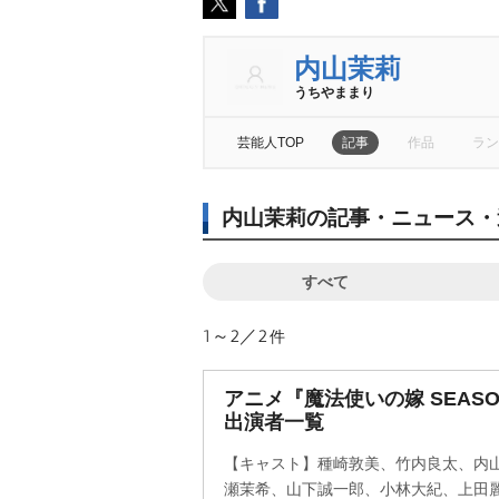
内山茉莉
うちやままり
芸能人TOP
記事
作品
ラン
内山茉莉の記事・ニュース・
すべて
1～2／2
件
アニメ『魔法使いの嫁 SEAS
出演者一覧
【キャスト】種崎敦美、竹内良太、内
瀬茉希、山下誠一郎、小林大紀、上田