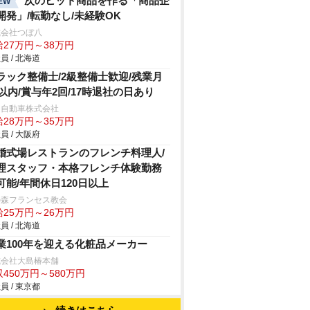
次のヒット商品を作る「商品企
EW
開発」/転勤なし/未経験OK
式会社つぼ八
給27万円～38万円
員 / 北海道
ラック整備士/2級整備士歓迎/残業月
h以内/賞与年2回/17時退社の日あり
日自動車株式会社
給28万円～35万円
員 / 大阪府
婚式場レストランのフレンチ料理人/
理スタッフ・本格フレンチ体験勤務
可能/年間休日120日以上
の森フランセス教会
給25万円～26万円
員 / 北海道
業100年を迎える化粧品メーカー
式会社大島椿本舗
450万円～580万円
員 / 東京都