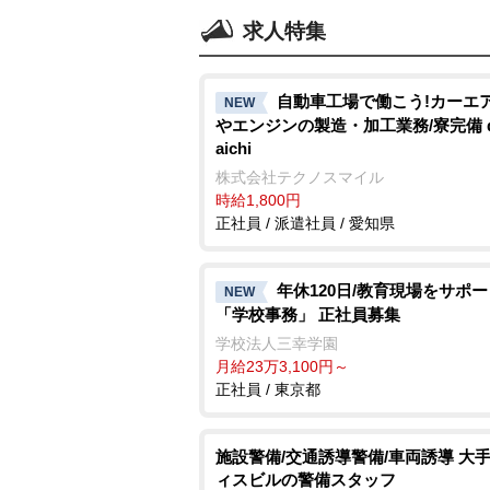
求人特集
自動車工場で働こう!カーエ
NEW
エンジンの製造・加工業務/寮完備 d
aichi
株式会社テクノスマイル
時給1,800円
正社員 / 派遣社員 / 愛知県
年休120日/教育現場をサポ
NEW
「学校事務」 正社員募集
学校法人三幸学園
月給23万3,100円～
正社員 / 東京都
施設警備/交通誘導警備/車両誘導 大
ィスビルの警備スタッフ