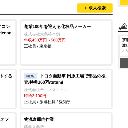
求人検索
アコン
創業100年を迎える化粧品メーカー
enso
株式会社大島椿本舗
年収450万円～580万円
茶
違
正社員 / 東京都
オ
ートする
トヨタ自動車 田原工場で部品の検
NEW
査/特典168万/tutumi
株式会社テクノスマイル
時給2,100円
正社員 / 派遣社員 / 愛知県
手オフ
物流倉庫内作業
藤前営業所