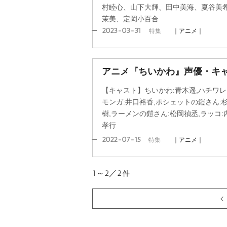
村睦心、山下大輝、田中美海、夏谷美
茉美、定岡小百合
2023-03-31
特集
｜アニメ｜
アニメ『ちいかわ』声優・キ
【キャスト】ちいかわ:青木遥,ハチワレ:
モンガ:井口裕香,ポシェットの鎧さん:
樹,ラーメンの鎧さん:松岡禎丞,ラッコ:
孝行
2022-07-15
特集
｜アニメ｜
1～2／2
件