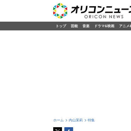
トップ
芸能
音楽
ドラマ&映画
アニメ
ホーム
内山茉莉
特集