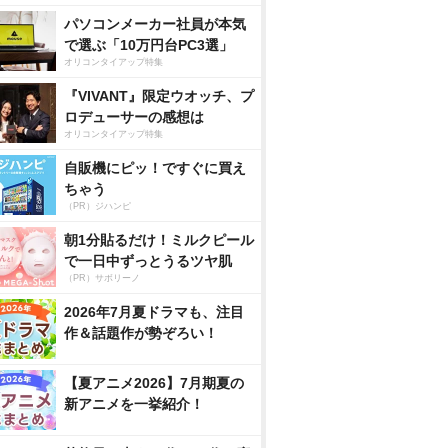
パソコンメーカー社員が本気
で選ぶ「10万円台PC3選」
オリコンタイアップ特集
『VIVANT』限定ウオッチ、プ
ロデューサーの感想は
オリコンタイアップ特集
自販機にピッ！ですぐに買え
ちゃう
（PR）ジハンピ
朝1分貼るだけ！ミルクピール
で一日中ずっとうるツヤ肌
（PR）サボリーノ
2026年7月夏ドラマも、注目
作＆話題作が勢ぞろい！
【夏アニメ2026】7月期夏の
新アニメを一挙紹介！