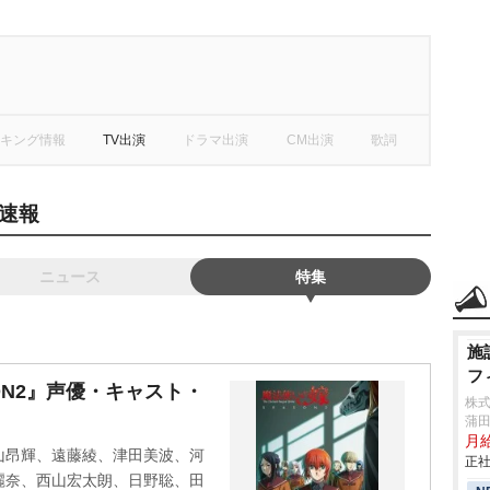
キング情報
TV出演
ドラマ出演
CM出演
歌詞
速報
ニュース
特集
施
フ
ON2』声優・キャスト・
株
蒲田
月
山昂輝、遠藤綾、津田美波、河
正社
麗奈、西山宏太朗、日野聡、田