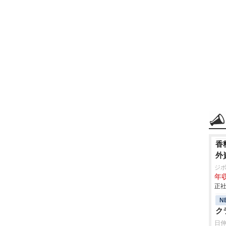
香
外
ジ
年収
正社
N
ク
日