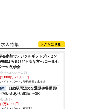
さらに見る
学会参加でデジタルギフトプレゼン
/興味はあるけど不安な方へ/コールセ
ターの見学会
会社ベルシステム24
1,080円～1,150円
バイト・パート / 契約社員 / 北海道
日勤駅周辺の交通誘導警備員/
EW
社祝い金あり/週1日～OK
会社MSK
1万4,500円～
バイト・パート / 東京都