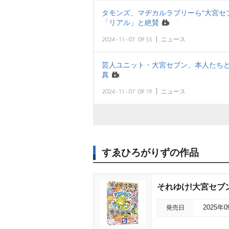
タモンズ、マヂカルラブリーら“大宮セ
「リアル」と絶賛
2024-11-07 09:55
ニュース
芸人ユニット・大宮セブン、本人たち
真
2024-11-07 09:19
ニュース
すゑひろがりずの作品
それゆけ!大宮セブン
発売日
2025年