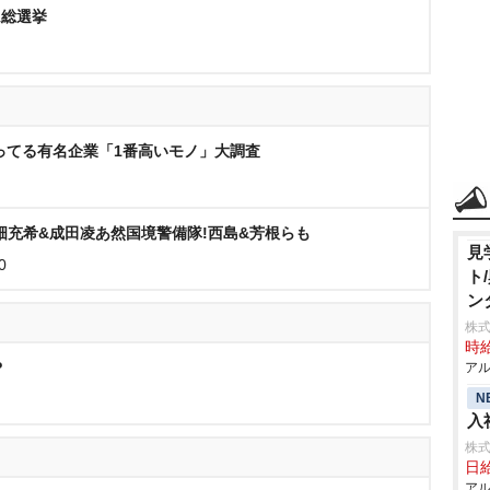
ム総選挙
ってる有名企業「1番高いモノ」大調査
畑充希&成田凌あ然国境警備隊!西島&芳根らも
見
0
ト
ン
株式
時給
P
アル
N
入
株式
日給
アル