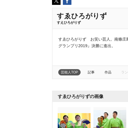
すゑひろがりず
すえひろがりず
すゑひろがりず お笑い芸人。南條庄助
グランプリ2019』決勝に進出。
芸能人TOP
記事
作品
ラン
すゑひろがりずの画像