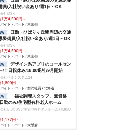
日勤・緑が丘駅周辺の交通誘導
EW
備員/入社祝い金あり/週1日～OK
会社MSK
1万4,500円～
バイト・パート / 東京都
日勤・ひばりヶ丘駅周辺の交通
EW
導警備員/入社祝い金あり/週1日～OK
会社MSK
1万4,500円～
バイト・パート / 東京都
デザイン系アプリのコールセン
EW
ー/土日祝休み/18:00退社/9月開始
会社ベルシステム24
1,800円
バイト・パート / 契約社員 / 北海道
「福祉調理スタッフ」無資格
EW
/日勤のみ/住宅型有料老人ホーム
会社BISCUSS/住宅型有料老人ホーム HIBISU
真
1,177円～
バイト・パート / 大阪府