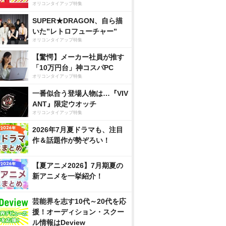
オリコンタイアップ特集
SUPER★DRAGON、自ら描
いた”レトロフューチャー”
オリコンタイアップ特集
【驚愕】メーカー社員が推す
「10万円台」神コスパPC
オリコンタイアップ特集
一番似合う登場人物は…『VIV
ANT』限定ウオッチ
オリコンタイアップ特集
2026年7月夏ドラマも、注目
作＆話題作が勢ぞろい！
【夏アニメ2026】7月期夏の
新アニメを一挙紹介！
芸能界を志す10代～20代を応
援！オーディション・スクー
ル情報はDeview