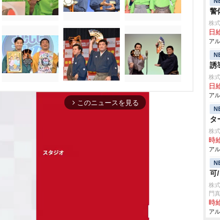
N
警
株式
日給
アル
N
誘
株式
日給
アル
このニュースを見る
arrow_forward_ios
N
タ
株式
時給
アル
N
可
株式
門
時給
アル