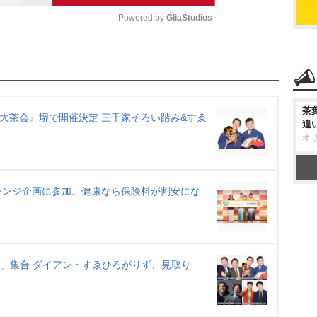
Powered by 
GliaStudios
M
u
t
茶
e
仙大茶会』堺で開催決定 三千家そろい踏み&すゑ
違
オ
レンジ企画に参加、健康なら保険料が割安にな
切」集合 ダイアン・すゑひろがりず、見取り