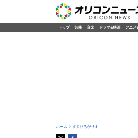
トップ
芸能
音楽
ドラマ&映画
アニメ
ホーム
すゑひろがりず