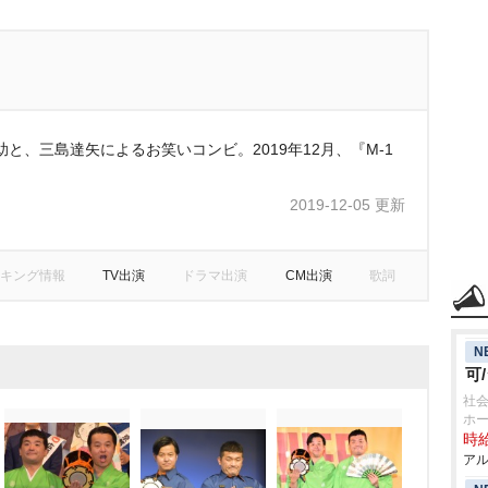
と、三島達矢によるお笑いコンビ。2019年12月、『M-1
2019-12-05 更新
キング情報
TV出演
ドラマ出演
CM出演
歌詞
N
可
社会
ホ
時給
アル