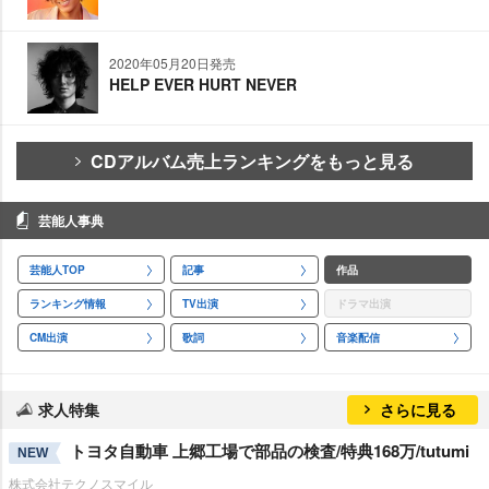
2020年05月20日発売
HELP EVER HURT NEVER
CDアルバム売上ランキングをもっと見る
芸能人事典
芸能人TOP
記事
作品
ランキング情報
TV出演
ドラマ出演
CM出演
歌詞
音楽配信
求人特集
さらに見る
トヨタ自動車 上郷工場で部品の検査/特典168万/tutumi
NEW
株式会社テクノスマイル