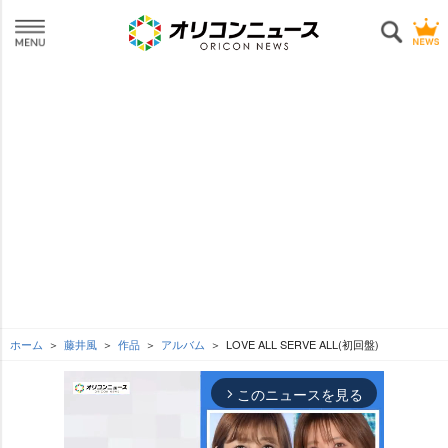
ホーム
藤井風
作品
アルバム
LOVE ALL SERVE ALL(初回盤)
このニュースを見る
arrow_forward_ios