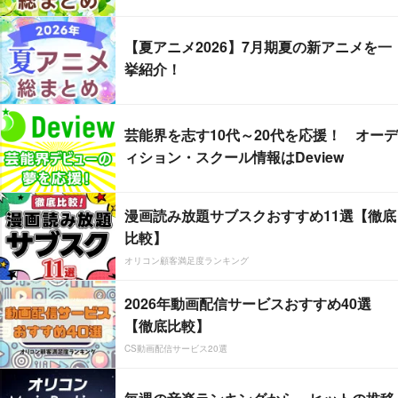
【夏アニメ2026】7月期夏の新アニメを一
挙紹介！
芸能界を志す10代～20代を応援！ オーデ
ィション・スクール情報はDeview
漫画読み放題サブスクおすすめ11選【徹底
比較】
オリコン顧客満足度ランキング
2026年動画配信サービスおすすめ40選
【徹底比較】
CS動画配信サービス20選