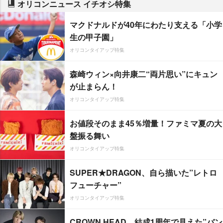
オリコンニュース イチオシ特集
マクドナルドが40年にわたり支える「小学
生の甲子園」
オリコンタイアップ特集
森崎ウィン×向井康二“両片思い”にキュン
が止まらん！
オリコンタイアップ特集
お値段そのまま45％増量！ファミマ夏の大
盤振る舞い
オリコンタイアップ特集
SUPER★DRAGON、自ら描いた”レトロ
フューチャー”
オリコンタイアップ特集
CROWN HEAD、結成1周年で見えた”バン