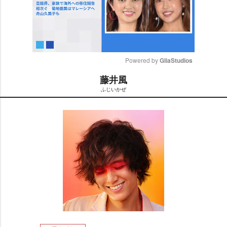
Powered by 
GliaStudios
藤井風
M
ふじいかぜ
u
t
e