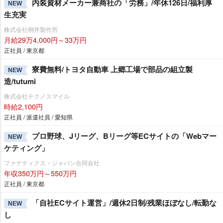
内装資材メーカー兼商社の「労務」/年休126日/福利厚
NEW
生充実
株式会社桐井製作所
月給29万4,000円～33万円
正社員 / 東京都
寮費無料/トヨタ自動車 上郷工場で部品の組立製
NEW
造/tutumi
株式会社テクノスマイル
時給2,100円
正社員 / 派遣社員 / 愛知県
プロ野球、Jリーグ、Bリーグ等ECサイトの「Webマー
NEW
ケティング」
ファナティクス・ジャパン合同会社
年収350万円～550万円
正社員 / 東京都
「自社ECサイト運営」/週休2日制/残業ほぼなし/転勤な
NEW
し