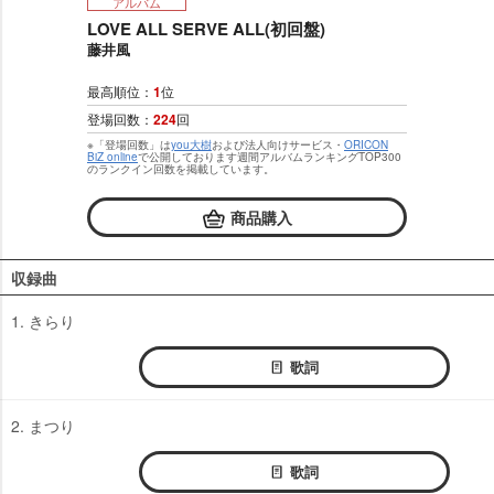
アルバム
LOVE ALL SERVE ALL(初回盤)
藤井風
最高順位：
1
位
登場回数：
224
回
※「登場回数」は
you大樹
および法人向けサービス・
ORICON
BiZ online
で公開しております週間アルバムランキングTOP300
のランクイン回数を掲載しています。
商品購入
収録曲
1. きらり
歌詞
2. まつり
歌詞