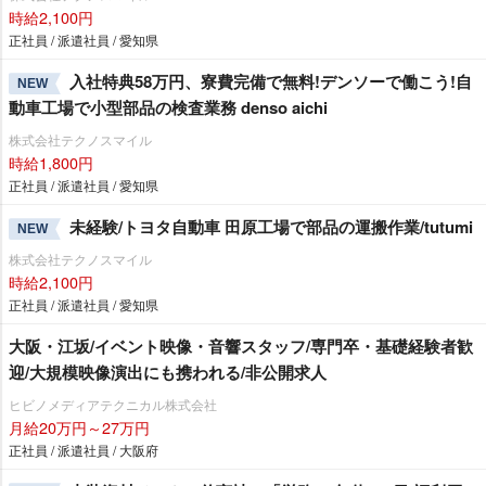
時給2,100円
正社員 / 派遣社員 / 愛知県
入社特典58万円、寮費完備で無料!デンソーで働こう!自
NEW
動車工場で小型部品の検査業務 denso aichi
株式会社テクノスマイル
時給1,800円
正社員 / 派遣社員 / 愛知県
未経験/トヨタ自動車 田原工場で部品の運搬作業/tutumi
NEW
株式会社テクノスマイル
時給2,100円
正社員 / 派遣社員 / 愛知県
大阪・江坂/イベント映像・音響スタッフ/専門卒・基礎経験者歓
迎/大規模映像演出にも携われる/非公開求人
ヒビノメディアテクニカル株式会社
月給20万円～27万円
正社員 / 派遣社員 / 大阪府