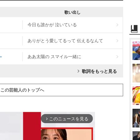
歌い出し
今日も誰かが 泣いている
ありがとう愛してるって 伝えるなんて
～
ああ太陽の スマイル一緒に
歌詞をもっと見る
この芸能人のトップへ
このニュースを見る
arrow_forward_ios