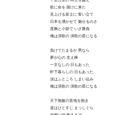
歌に命を 賭けに来た
見上げる富士に 誓い立て
日本を湧かせて 魅せるのさ
度胸と小節で いざ勝負
俺は演歌の 演歌の星になる
負けてたまるか 男なら
夢が心の 支え棒
一文なしの 日もあった
軒下暮らしの 日もあった
涙はふところ しまい込み
俺は演歌の 演歌の星になる
天下無敵の意地を抱き
道はひとすじ まっしぐら
故郷に錦 飾るまで