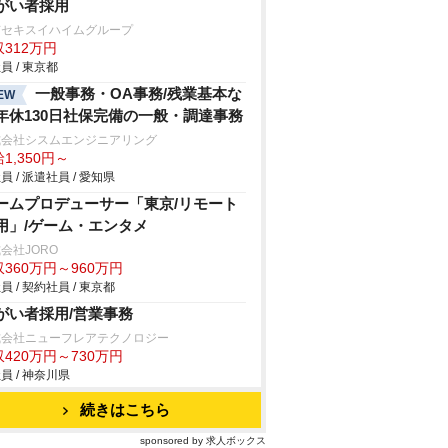
がい者採用
京セキスイハイムグループ
312万円
員 / 東京都
一般事務・OA事務/残業基本な
EW
年休130日社保完備の一般・調達事務
式会社シスムエンジニアリング
1,350円～
員 / 派遣社員 / 愛知県
ームプロデューサー「東京/リモート
用」/ゲーム・エンタメ
会社JORO
360万円～960万円
員 / 契約社員 / 東京都
がい者採用/営業事務
式会社ニューフレアテクノロジー
420万円～730万円
員 / 神奈川県
続きはこちら
sponsored by 求人ボックス