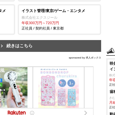
タメ
イラスト管理/東京/ゲーム・エンタメ
株式会社エクスジール
年収300万円～720万円
正社員 / 契約社員 / 東京都
続きはこちら
sponsored by 求人ボックス
映
イ
株
年収
正社
歯
き
月
正社
動