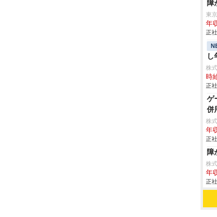
障
東
年収
正社
N
し
株
時給
正社
ゲ
併
株式
年収
正社
障
株
年収
正社