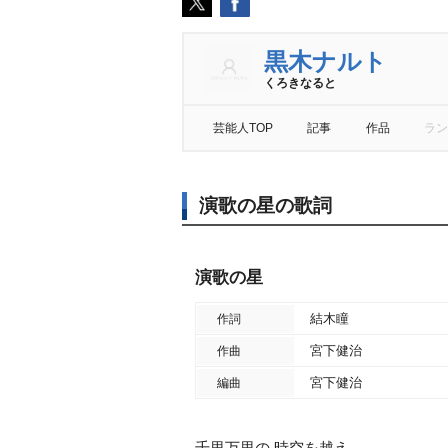
黒木ナルト
くろきなると
芸能人TOP
記事
作品
ラン
演歌の星の歌詞
演歌の星
結木瞳
作詞
宮下健治
作曲
宮下健治
編曲
千里万里の 時空を越え