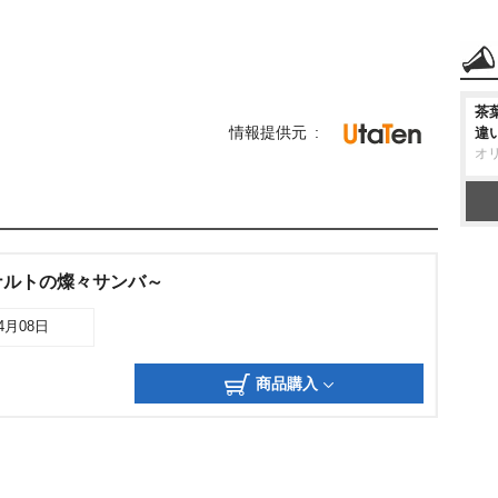
茶
情報提供元
違
オ
ナルトの燦々サンバ～
04月08日
商品購入