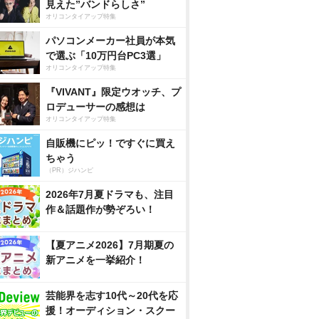
見えた”バンドらしさ”
オリコンタイアップ特集
パソコンメーカー社員が本気
で選ぶ「10万円台PC3選」
オリコンタイアップ特集
『VIVANT』限定ウオッチ、プ
ロデューサーの感想は
オリコンタイアップ特集
自販機にピッ！ですぐに買え
ちゃう
（PR）ジハンピ
2026年7月夏ドラマも、注目
作＆話題作が勢ぞろい！
【夏アニメ2026】7月期夏の
新アニメを一挙紹介！
芸能界を志す10代～20代を応
援！オーディション・スクー