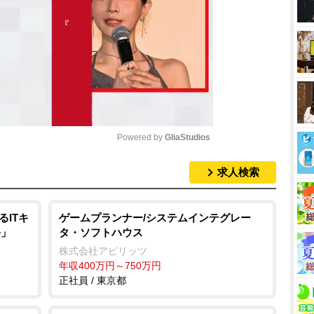
Powered by 
GliaStudios
求人検索
M
u
t
ITキ
ゲームプランナー/システムインテグレー
修」
タ・ソフトハウス
e
株式会社アピリッツ
年収400万円～750万円
正社員 / 東京都