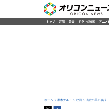
トップ
芸能
音楽
ドラマ&映画
アニメ
ホーム
黒木ナルト
歌詞
演歌の星の歌詞