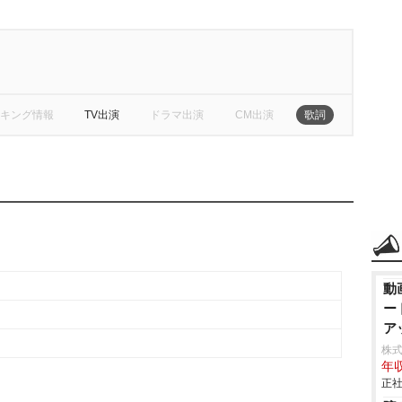
キング情報
TV出演
ドラマ出演
CM出演
歌詞
動
ー
ア
株式
年収
正社