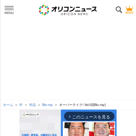
ホーム
叶
作品
Blu-ray
オーバーテイク! Vol.02[Blu-ray]
このニュースを見る
arrow_forward_ios