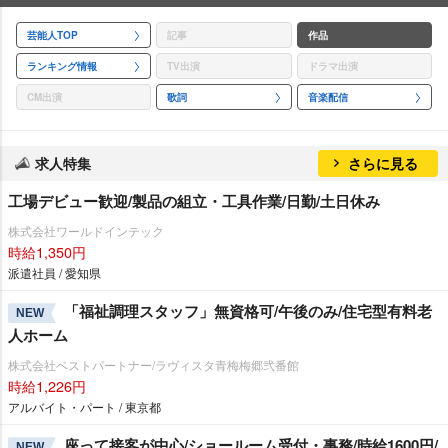
芸能人TOP
記事
作品
ランキング情報
TV出演
ドラマ出演
CM出演
歌詞
音楽配信
求人特集
さらに見る
工場デビュー歓迎/製品の組立・工具作業/日勤/土日休み
株式会社ワールドインテック
時給1,350円
派遣社員 / 愛知県
「福祉調理スタッフ」無資格可/午後のみ/住宅型有料老
NEW
人ホーム
株式会社ベストパートナー/ラヴィスタ青梅梅郷弐番館
時給1,226円
アルバイト・パート / 東京都
座って接客が中心/ショールーム受付・事務/時給1600円/
NEW