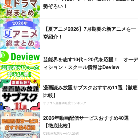
勢ぞろい！
【夏アニメ2026】7月期夏の新アニメを一
挙紹介！
芸能界を志す10代～20代を応援！ オーデ
ィション・スクール情報はDeview
漫画読み放題サブスクおすすめ11選【徹底
比較】
オリコン顧客満足度ランキング
2026年動画配信サービスおすすめ40選
【徹底比較】
CS動画配信サービス20選