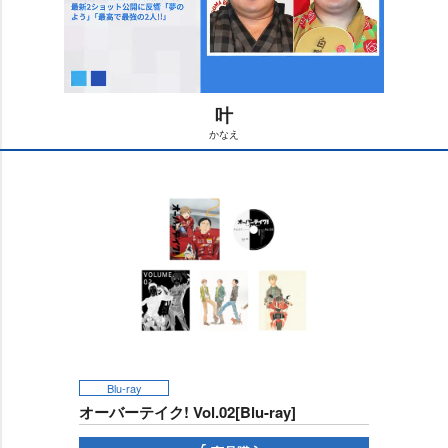
叶
かなえ
M
u
t
e
Blu-ray
オーバーテイク! Vol.02[Blu-ray]