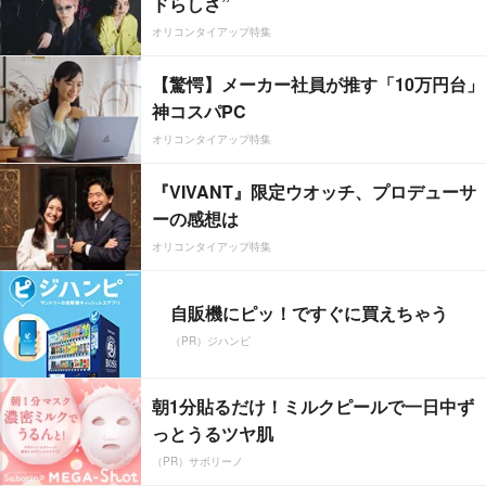
ドらしさ”
オリコンタイアップ特集
【驚愕】メーカー社員が推す「10万円台」
神コスパPC
オリコンタイアップ特集
『VIVANT』限定ウオッチ、プロデューサ
ーの感想は
オリコンタイアップ特集
自販機にピッ！ですぐに買えちゃう
（PR）ジハンピ
朝1分貼るだけ！ミルクピールで一日中ず
っとうるツヤ肌
（PR）サボリーノ