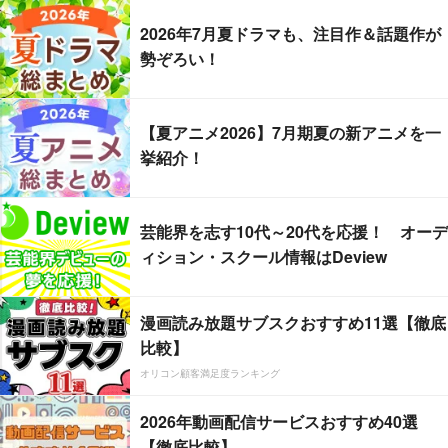
2026年7月夏ドラマも、注目作＆話題作が
勢ぞろい！
【夏アニメ2026】7月期夏の新アニメを一
挙紹介！
芸能界を志す10代～20代を応援！ オーデ
ィション・スクール情報はDeview
漫画読み放題サブスクおすすめ11選【徹底
比較】
オリコン顧客満足度ランキング
2026年動画配信サービスおすすめ40選
【徹底比較】