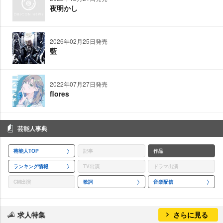
夜明かし
2026年02月25日発売
藍
2022年07月27日発売
flores
芸能人事典
芸能人TOP
記事
作品
ランキング情報
TV出演
ドラマ出演
CM出演
歌詞
音楽配信
求人特集
さらに見る