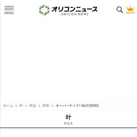
ホーム
叶
作品
DVD
オーバーテイク! Vol.01[DVD]
叶
かなえ