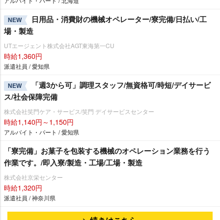
アルバイト・パート / 北海道
日用品・消費財の機械オペレーター/寮完備/日払い/工
NEW
場・製造
UTエージェント株式会社AGT東海第一CU
時給1,360円
派遣社員 / 愛知県
「週3から可」調理スタッフ/無資格可/時短/デイサービ
NEW
ス/社会保障完備
株式会社笑門ケア・サービス/笑門 デイサービスセンター
時給1,140円～1,150円
アルバイト・パート / 愛知県
「寮完備」お菓子を包装する機械のオペレーション業務を行う
作業です。/即入寮/製造・工場/工場・製造
株式会社京栄センター
時給1,320円
派遣社員 / 神奈川県