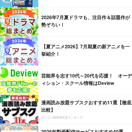
2026年7月夏ドラマも、注目作＆話題作が
勢ぞろい！
【夏アニメ2026】7月期夏の新アニメを一
挙紹介！
芸能界を志す10代～20代を応援！ オーデ
ィション・スクール情報はDeview
漫画読み放題サブスクおすすめ11選【徹底
比較】
オリコン顧客満足度ランキング
2026年動画配信サービスおすすめ40選