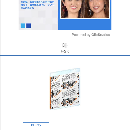
Powered by 
GliaStudios
叶
M
かなえ
u
t
e
Blu-ray