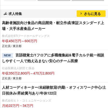
求人特集
さらに見る
高齢者施設向け食品の商品開発・献立作成/東証スタンダード上
場・大手水産食品メーカー
株式会社STIフードホールディングス
年収450万円～600万円
正社員 / 東京都
言語聴覚士/1フロアに多職種集結&電子カルテ統一相談
NEW
しやすく一人で抱え込まない安心のチーム医療
社会医療法人財団 仁医会
年収350万2,800円～470万2,800円
正社員 / 東京都
人材コーディネーター/未経験歓迎/内勤・オフィスワーク中心/土
日祝休み/昇給賞与あり/年休122日
株式会社ヒト・コミュニケーションズ
月給22万円～34万円