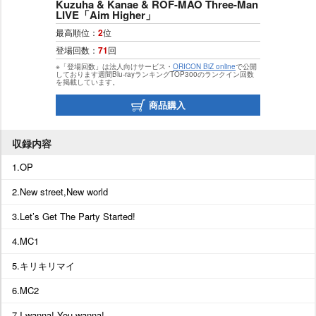
Kuzuha & Kanae & ROF-MAO Three-Man
LIVE「Aim Higher」
最高順位：
2
位
登場回数：
71
回
※「登場回数」は法人向けサービス・
ORICON BiZ online
で公開
しております週間Blu-rayランキングTOP300のランクイン回数
を掲載しています。
商品購入
収録内容
1.OP
2.New street,New world
3.Let’s Get The Party Started!
4.MC1
5.キリキリマイ
6.MC2
7.I wanna! You wanna!