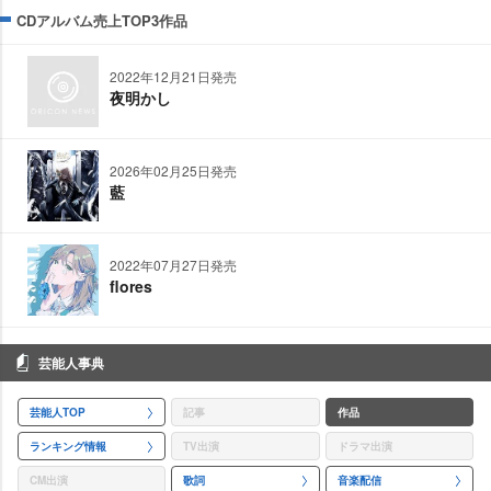
CDアルバム売上TOP3作品
2022年12月21日発売
夜明かし
2026年02月25日発売
藍
2022年07月27日発売
flores
芸能人事典
芸能人TOP
記事
作品
ランキング情報
TV出演
ドラマ出演
CM出演
歌詞
音楽配信