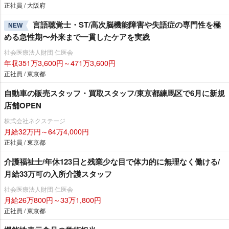
正社員 / 大阪府
言語聴覚士・ST/高次脳機能障害や失語症の専門性を極
NEW
める急性期〜外来まで一貫したケアを実践
社会医療法人財団 仁医会
年収351万3,600円～471万3,600円
正社員 / 東京都
自動車の販売スタッフ・買取スタッフ/東京都練馬区で6月に新規
店舗OPEN
株式会社ネクステージ
月給32万円～64万4,000円
正社員 / 東京都
介護福祉士/年休123日と残業少な目で体力的に無理なく働ける/
月給33万可の入所介護スタッフ
社会医療法人財団 仁医会
月給26万800円～33万1,800円
正社員 / 東京都