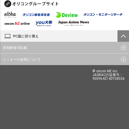
PC版に切り替え
禁無断複写転載
クッキーの使用について
© oricon ME inc.
JASRAC許諾番号：
9009642140Y38026