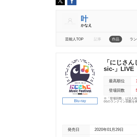
叶
かなえ
芸能人TOP
記事
作品
ラン
「にじさんじ Mu
sic-」LIVE
最高順位
登場回数
※「登場回数」は法人
Blu-ray
00のランクイン回数を
発売日
2020年01月29日