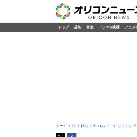
トップ
芸能
音楽
ドラマ&映画
アニメ
ホーム
叶
作品
Blu-ray
「にじさんじ Music