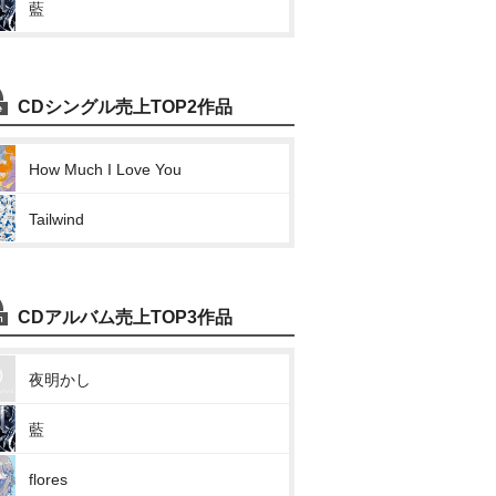
藍
CDシングル売上TOP2作品
How Much I Love You
Tailwind
CDアルバム売上TOP3作品
夜明かし
藍
flores