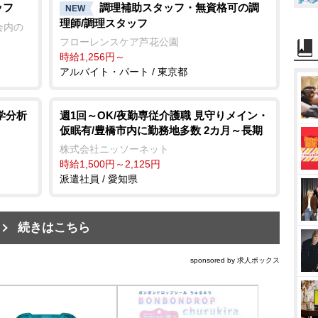
ッフ
調理補助スタッフ・無資格可の調
NEW
理師/調理スタッフ
会内の
フローレンスケア芦花公園
時給1,256円～
アルバイト・パート / 東京都
学分析
週1回～OK/夜勤専従介護職 見守りメイン・
仮眠有/豊橋市内に勤務地多数 2カ月～長期
株式会社ニッソーネット
時給1,500円～2,125円
派遣社員 / 愛知県
続きはこちら
sponsored by 求人ボックス