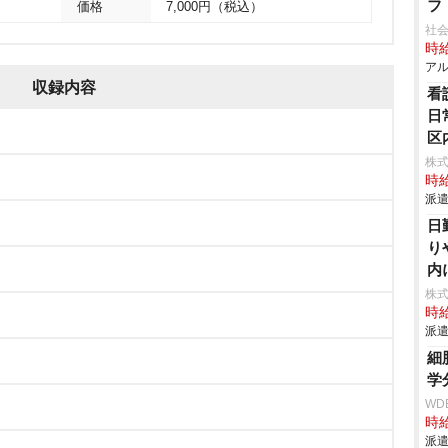
フ
価格
7,000円（税込）
社
時給
アル
収録内容
看
日
区
株
時給
派遣
日
り
内
株
時給
派遣
細
学
WD
時給
派遣