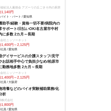
会福祉法人薫徳会 アズーリの丘ごきそ内の厨房
1,140円
バイト・パート / 愛知県
護助手/経験・資格一切不要/病院内の
常サポート/日払いOK/名古屋市中村
内に多数 2カ月～長期
式会社ニッソーネット
1,400円～2,125円
社員 / 愛知県
勤デイサービスの介護スタッフ/見守
やお話相手中心で負担少なめ/柏原市
に勤務地多数 2カ月～長期
式会社ニッソーネット
1,400円～2,125円
社員 / 大阪府
胞培養などのバイオ実験補助業務/化
分析
B株式会社
1,800円
社員 / 愛知県