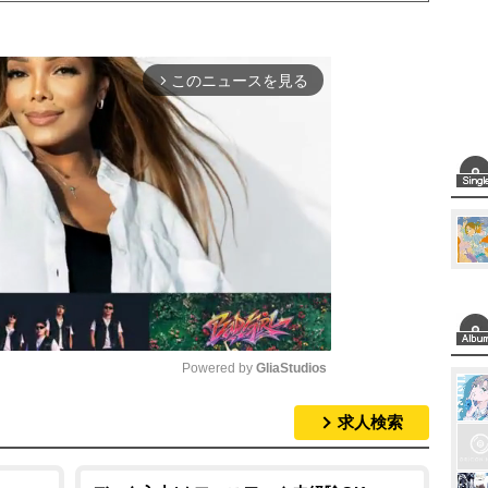
このニュースを見る
arrow_forward_ios
Powered by 
GliaStudios
求人検索
M
u