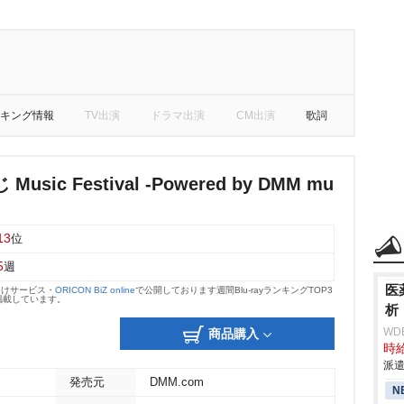
キング情報
TV出演
ドラマ出演
CM出演
歌詞
sic Festival -Powered by DMM mu
13
位
5
週
医
向けサービス・
ORICON BiZ online
で公開しております週間Blu-rayランキングTOP3
掲載しています。
析
WD
商品購入
時給
派遣
発売元
DMM.com
N