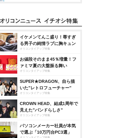
イケメンてんこ盛り！尊すぎ
る男子の純情ラブに胸キュン
オリコンタイアップ特集
お値段そのまま45％増量！フ
ァミマ夏の大盤振る舞い
オリコンタイアップ特集
SUPER★DRAGON、自ら描
いた”レトロフューチャー”
オリコンタイアップ特集
CROWN HEAD、結成1周年で
見えた”バンドらしさ”
オリコンタイアップ特集
パソコンメーカー社員が本気
で選ぶ「10万円台PC3選」
オリコンタイアップ特集