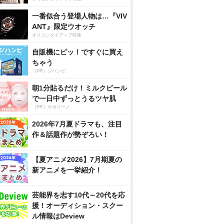
一番似合う登場人物は…『VIV
ANT』限定ウオッチ
オリコンタイアップ特集
自販機にピッ！ですぐに買え
ちゃう
（PR）ジハンピ
朝1分貼るだけ！ミルクピール
で一日中ずっとうるツヤ肌
（PR）サボリーノ
2026年7月夏ドラマも、注目
作＆話題作が勢ぞろい！
【夏アニメ2026】7月期夏の
新アニメを一挙紹介！
芸能界を志す10代～20代を応
援！オーディション・スクー
ル情報はDeview