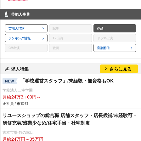
芸能人事典
芸能人TOP
記事
作品
ランキング情報
TV出演
ドラマ出演
CM出演
歌詞
音楽配信
求人特集
さらに見る
「学校運営スタッフ」/未経験・無資格もOK
NEW
学校法人三幸学園
月給24万3,100円～
正社員 / 東京都
リユースショップの総合職 店舗スタッフ・店長候補/未経験可・
研修充実/残業少なめ/住宅手当・社宅制度
古本市場 竹の塚店
月給24万円～35万円