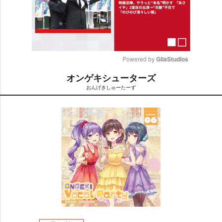
Powered by 
GliaStudios
オンゲキシューターズ
M
おんげきしゅーたーず
u
t
e