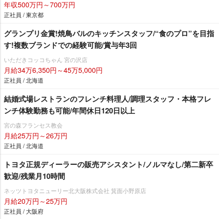
年収500万円～700万円
正社員 / 東京都
グランプリ金賞!焼鳥バルのキッチンスタッフ/“食のプロ”を目指
す!複数ブランドでの経験可能/賞与年3回
いただきコッコちゃん 宮の沢店
月給34万6,350円～45万5,000円
正社員 / 北海道
結婚式場レストランのフレンチ料理人/調理スタッフ・本格フレ
ンチ体験勤務も可能/年間休日120日以上
宮の森フランセス教会
月給25万円～26万円
正社員 / 北海道
トヨタ正規ディーラーの販売アシスタント/ノルマなし/第二新卒
歓迎/残業月10時間
ネッツトヨタニューリー北大阪株式会社 箕面小野原店
月給20万円～25万円
正社員 / 大阪府