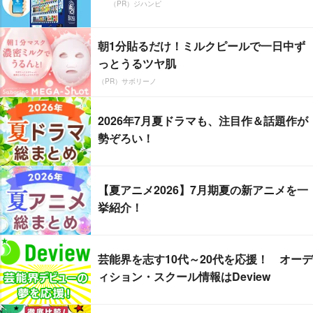
（PR）ジハンピ
朝1分貼るだけ！ミルクピールで一日中ず
っとうるツヤ肌
（PR）サボリーノ
2026年7月夏ドラマも、注目作＆話題作が
勢ぞろい！
【夏アニメ2026】7月期夏の新アニメを一
挙紹介！
芸能界を志す10代～20代を応援！ オーデ
ィション・スクール情報はDeview