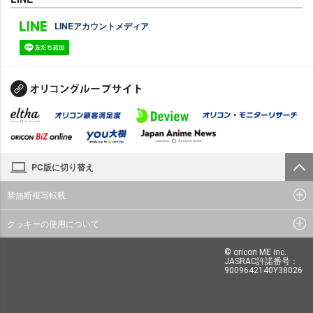
LINEアカウントメディア
PC版に切り替え
禁無断複写転載
クッキーの使用について
© oricon ME inc.
JASRAC許諾番号：
9009642140Y38026