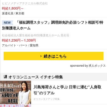
ヒビノメディアテクニカル株式会社
時給1,800円～
派遣社員 / 東京都
「福祉調理スタッフ」調理師免許必須/シフト相談可/特
NEW
別養護老人ホーム
社会福祉法人愛生福祉会/特別養護老人ホーム 黒石荘
時給1,236円～1,339円
アルバイト・パート / 愛知県
続きはこちら
sponsored by 求人ボックス
オリコンニュース イチオシ特集
川島海荷さんと学ぶ 日常に潜む“人身取
引”のリアル
オリコンタイアップ特集