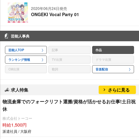
2020年06月24日発売
ONGEKI Vocal Party 01
芸能人事典
芸能人TOP
記事
作品
ランキング情報
TV出演
ドラマ出演
CM出演
歌詞
音楽配信
求人特集
さらに見る
物流倉庫でのフォークリフト運搬/資格が活かせるお仕事!土日祝
休
株式会社トーコー
時給1,500円
派遣社員 / 大阪府