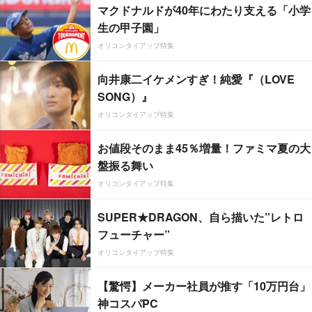
マクドナルドが40年にわたり支える「小学
生の甲子園」
オリコンタイアップ特集
向井康二イケメンすぎ！純愛『（LOVE
SONG）』
オリコンタイアップ特集
お値段そのまま45％増量！ファミマ夏の大
盤振る舞い
オリコンタイアップ特集
SUPER★DRAGON、自ら描いた”レトロ
フューチャー”
オリコンタイアップ特集
【驚愕】メーカー社員が推す「10万円台」
神コスパPC