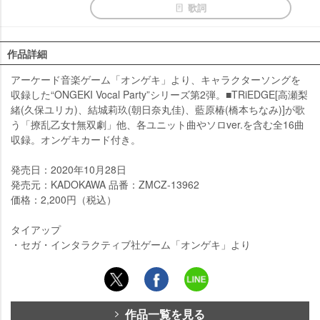
歌詞
作品詳細
アーケード音楽ゲーム「オンゲキ」より、キャラクターソングを
収録した“ONGEKI Vocal Party”シリーズ第2弾。■TRiEDGE[高瀬梨
緒(久保ユリカ)、結城莉玖(朝日奈丸佳)、藍原椿(橋本ちなみ)]が歌
う「撩乱乙女†無双劇」他、各ユニット曲やソロver.を含む全16曲
収録。オンゲキカード付き。
発売日：2020年10月28日
発売元：KADOKAWA 品番：ZMCZ-13962
価格：2,200円（税込）
タイアップ
・セガ・インタラクティブ社ゲーム「オンゲキ」より
作品一覧を見る