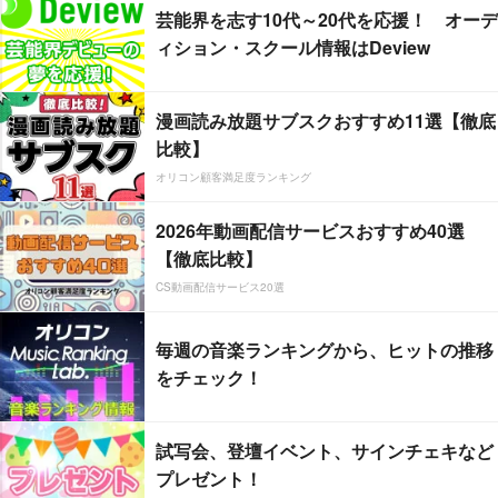
芸能界を志す10代～20代を応援！ オーデ
ィション・スクール情報はDeview
漫画読み放題サブスクおすすめ11選【徹底
比較】
オリコン顧客満足度ランキング
2026年動画配信サービスおすすめ40選
【徹底比較】
CS動画配信サービス20選
毎週の音楽ランキングから、ヒットの推移
をチェック！
試写会、登壇イベント、サインチェキなど
プレゼント！