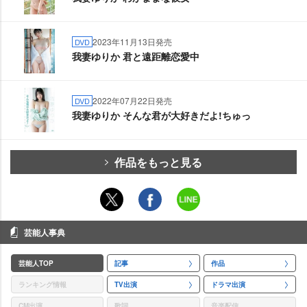
2023年11月13日発売
DVD
我妻ゆりか 君と遠距離恋愛中
2022年07月22日発売
DVD
我妻ゆりか そんな君が大好きだよ!ちゅっ
作品をもっと見る
芸能人事典
芸能人TOP
記事
作品
ランキング情報
TV出演
ドラマ出演
CM出演
歌詞
音楽配信