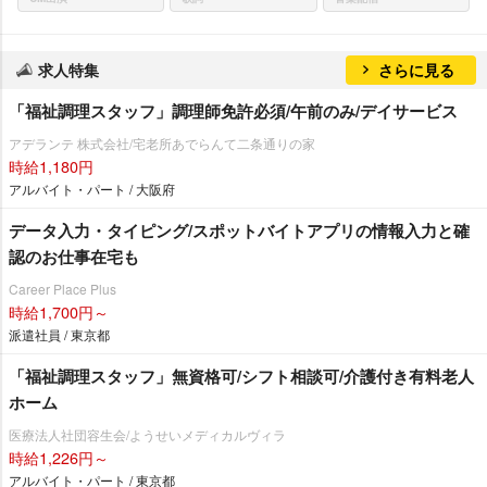
求人特集
さらに見る
「福祉調理スタッフ」調理師免許必須/午前のみ/デイサービス
アデランテ 株式会社/宅老所あでらんて二条通りの家
時給1,180円
アルバイト・パート / 大阪府
データ入力・タイピング/スポットバイトアプリの情報入力と確
認のお仕事在宅も
Career Place Plus
時給1,700円～
派遣社員 / 東京都
「福祉調理スタッフ」無資格可/シフト相談可/介護付き有料老人
ホーム
医療法人社団容生会/ようせいメディカルヴィラ
時給1,226円～
アルバイト・パート / 東京都