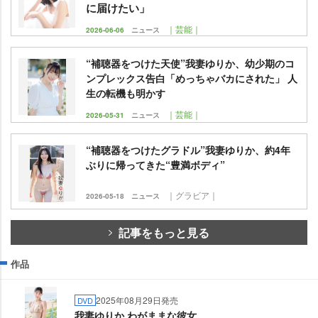
に届けたい」
｜芸能｜
2026-06-06
ニュース
“補聴器をつけた天使”我妻ゆりか、幼少期のコ
ンプレックス告白「めっちゃバカにされた」 人
生の転機も明かす
｜芸能｜
2026-05-31
ニュース
“補聴器をつけたグラドル”我妻ゆりか、約4年
ぶりに帰ってきた“豊満ボディ”
｜グラビア｜
2026-05-18
ニュース
記事をもっと見る
作品
2025年08月29日発売
DVD
我妻ゆりか わがままな彼女