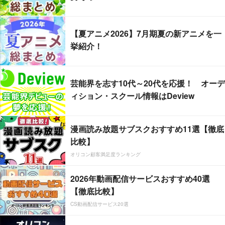
【夏アニメ2026】7月期夏の新アニメを一
挙紹介！
芸能界を志す10代～20代を応援！ オーデ
ィション・スクール情報はDeview
漫画読み放題サブスクおすすめ11選【徹底
比較】
オリコン顧客満足度ランキング
2026年動画配信サービスおすすめ40選
【徹底比較】
CS動画配信サービス20選