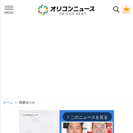
ホーム
我妻ゆりか
このニュースを見る
arrow_forward_ios