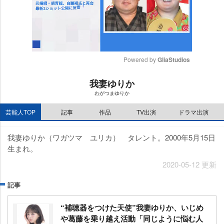
Powered by 
GliaStudios
M
我妻ゆりか
u
わがつまゆりか
t
e
芸能人TOP
記事
作品
TV出演
ドラマ出演
我妻ゆりか（ワガツマ ユリカ） タレント。2000年5月15日
生まれ。
2020-05-12 更新
記事
“補聴器をつけた天使”我妻ゆりか、いじめ
葛藤を乗り越え活動「同じように悩む人