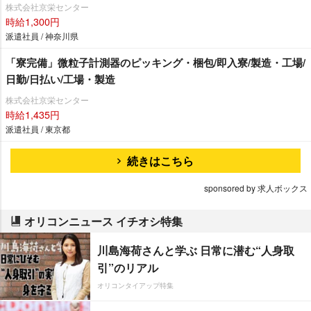
株式会社京栄センター
時給1,300円
派遣社員 / 神奈川県
「寮完備」微粒子計測器のピッキング・梱包/即入寮/製造・工場/
日勤/日払い/工場・製造
株式会社京栄センター
時給1,435円
派遣社員 / 東京都
続きはこちら
sponsored by 求人ボックス
オリコンニュース イチオシ特集
川島海荷さんと学ぶ 日常に潜む“人身取
引”のリアル
オリコンタイアップ特集