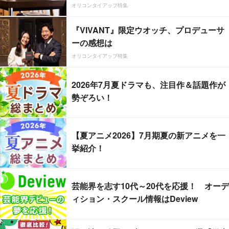
オリコンタイアップ特集
『VIVANT』限定ウオッチ、プロデューサ
ーの感想は
オリコンタイアップ特集
2026年7月夏ドラマも、注目作＆話題作が
勢ぞろい！
【夏アニメ2026】7月期夏の新アニメを一
挙紹介！
芸能界を志す10代～20代を応援！ オーデ
ィション・スクール情報はDeview