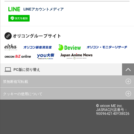
LINEアカウントメディア
PC版に切り替え
禁無断複写転載
クッキーの使用について
© oricon ME inc.
JASRAC許諾番号：
9009642140Y38026