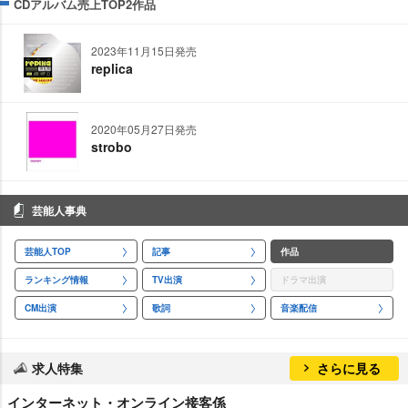
CDアルバム売上TOP2作品
2023年11月15日発売
replica
2020年05月27日発売
strobo
芸能人事典
芸能人TOP
記事
作品
ランキング情報
TV出演
ドラマ出演
CM出演
歌詞
音楽配信
求人特集
さらに見る
インターネット・オンライン接客係