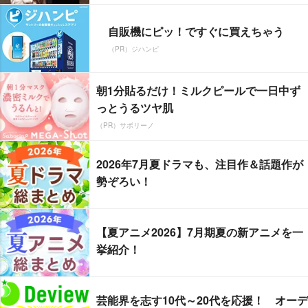
自販機にピッ！ですぐに買えちゃう
（PR）ジハンピ
朝1分貼るだけ！ミルクピールで一日中ず
っとうるツヤ肌
（PR）サボリーノ
2026年7月夏ドラマも、注目作＆話題作が
勢ぞろい！
【夏アニメ2026】7月期夏の新アニメを一
挙紹介！
芸能界を志す10代～20代を応援！ オーデ