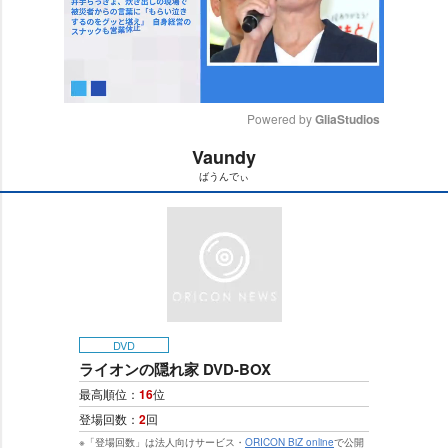
Powered by 
GliaStudios
Vaundy
M
ばうんでぃ
u
t
e
DVD
ライオンの隠れ家 DVD-BOX
最高順位：
16
位
登場回数：
2
回
※「登場回数」は法人向けサービス・
ORICON BiZ online
で公開