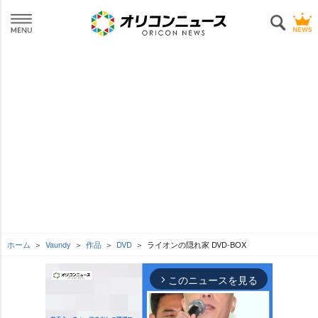
ホーム
Vaundy
作品
DVD
ライオンの隠れ家 DVD-BOX
このニュースを見る
arrow_forward_ios