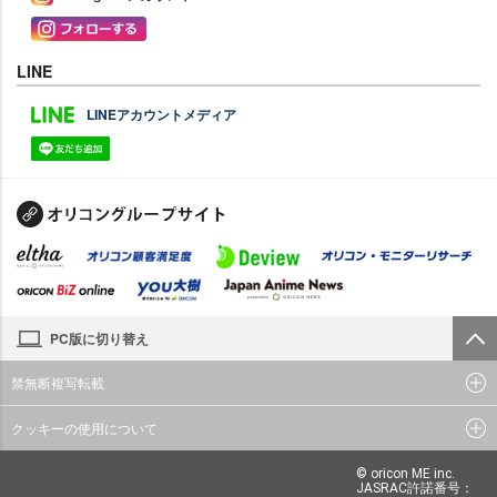
LINE
LINEアカウントメディア
PC版に切り替え
禁無断複写転載
クッキーの使用について
© oricon ME inc.
JASRAC許諾番号：