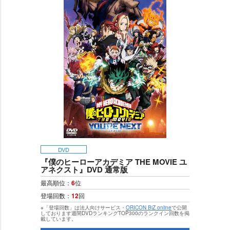
DVD
『僕のヒーローアカデミア THE MOVIE ユ
アネクスト』DVD 通常版
最高順位：
6
位
登場回数：
12
回
※「登場回数」は法人向けサービス・
ORICON BiZ online
で公開
しております週間DVDランキングTOP300のランクイン回数を掲
載しています。