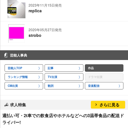
2023年11月15日発売
replica
2020年05月27日発売
strobo
芸能人事典
芸能人TOP
記事
作品
ランキング情報
TV出演
ドラマ出演
CM出演
歌詞
音楽配信
求人特集
さらに見る
週払い可・2t車での飲食店やホテルなどへの3温帯食品の配送ド
ライバー!