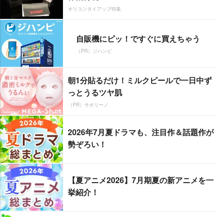
オリコンタイアップ特集
自販機にピッ！ですぐに買えちゃう
（PR）ジハンピ
朝1分貼るだけ！ミルクピールで一日中ず
っとうるツヤ肌
（PR）サボリーノ
2026年7月夏ドラマも、注目作＆話題作が
勢ぞろい！
【夏アニメ2026】7月期夏の新アニメを一
挙紹介！