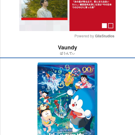
Powered by 
GliaStudios
Vaundy
M
ばうんでぃ
u
t
e