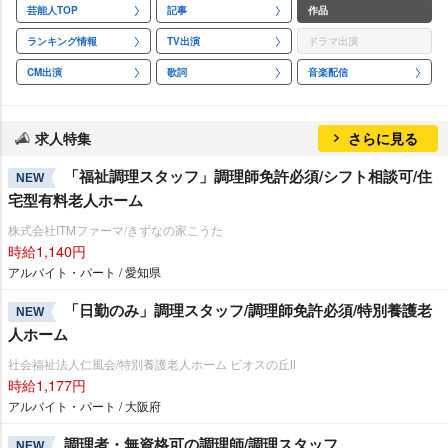
芸能人TOP
記事
作品
ランキング情報
TV出演
ドラマ出演
CM出演
歌詞
音楽配信
求人特集
さらに見る
「福祉調理スタッフ」調理師免許必須/シフト相談可/住
NEW
宅型有料老人ホーム
株式会社ITMファーマ/きずなの家こうた
時給1,140円
アルバイト・パート / 愛知県
「日勤のみ」調理スタッフ/調理師免許必須/特別養護老
NEW
人ホーム
社会福祉法人仁風会/特別養護老人ホーム ビオスの丘Ⅱ
時給1,177円
アルバイト・パート / 大阪府
調理者・無資格可の調理師/調理スタッフ
NEW