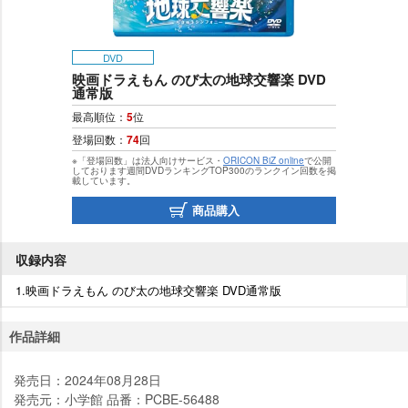
DVD
映画ドラえもん のび太の地球交響楽 DVD
通常版
最高順位：
5
位
登場回数：
74
回
※「登場回数」は法人向けサービス・
ORICON BiZ online
で公開
しております週間DVDランキングTOP300のランクイン回数を掲
載しています。
商品購入
収録内容
1.映画ドラえもん のび太の地球交響楽 DVD通常版
作品詳細
発売日：2024年08月28日
発売元：小学館 品番：PCBE-56488