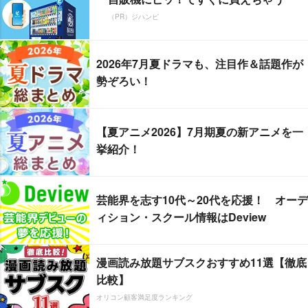
（PR）ジハンピ
2026年7月夏ドラマも、注目作＆話題作が
勢ぞろい！
【夏アニメ2026】7月期夏の新アニメを一
挙紹介！
芸能界を志す10代～20代を応援！ オーデ
ィション・スクール情報はDeview
漫画読み放題サブスクおすすめ11選【徹底
比較】
オリコン顧客満足度ランキング