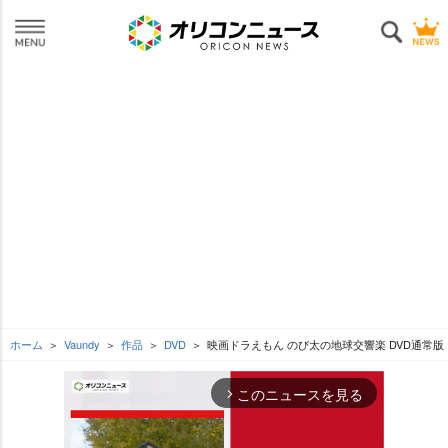
ホーム
Vaundy
作品
DVD
映画ドラえもん のび太の地球交響楽 DVD通常版
このニュースを見る
arrow_forward_ios