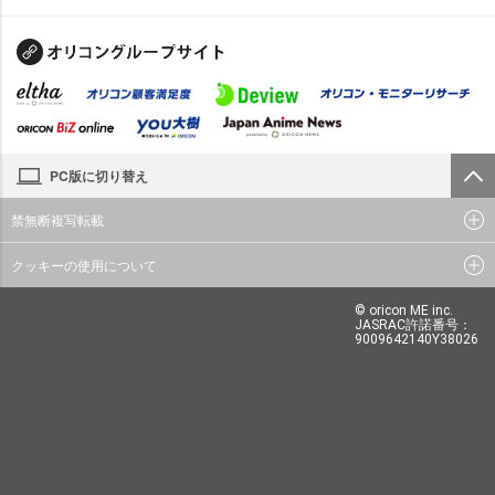
PC版に切り替え
禁無断複写転載
クッキーの使用について
© oricon ME inc.
JASRAC許諾番号：
9009642140Y38026