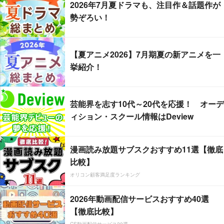
2026年7月夏ドラマも、注目作＆話題作が
勢ぞろい！
【夏アニメ2026】7月期夏の新アニメを一
挙紹介！
芸能界を志す10代～20代を応援！ オーデ
ィション・スクール情報はDeview
漫画読み放題サブスクおすすめ11選【徹底
比較】
オリコン顧客満足度ランキング
2026年動画配信サービスおすすめ40選
【徹底比較】