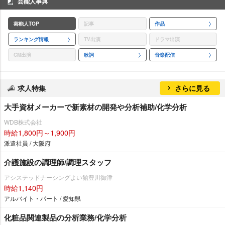
芸能人事典
芸能人TOP
記事
作品
ランキング情報
TV出演
ドラマ出演
CM出演
歌詞
音楽配信
求人特集
さらに見る
大手資材メーカーで新素材の開発や分析補助/化学分析
WDB株式会社
時給1,800円～1,900円
派遣社員 / 大阪府
介護施設の調理師/調理スタッフ
アシステッドナーシングよい館豊川御津
時給1,140円
アルバイト・パート / 愛知県
化粧品関連製品の分析業務/化学分析