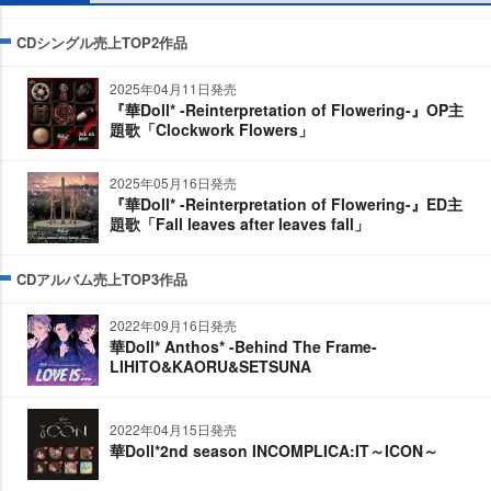
CDシングル売上TOP2作品
2025年04月11日発売
『華Doll* -Reinterpretation of Flowering-』OP主
題歌「Clockwork Flowers」
2025年05月16日発売
『華Doll* -Reinterpretation of Flowering-』ED主
題歌「Fall leaves after leaves fall」
CDアルバム売上TOP3作品
2022年09月16日発売
華Doll* Anthos* -Behind The Frame-
LIHITO&KAORU&SETSUNA
2022年04月15日発売
華Doll*2nd season INCOMPLICA:IT～ICON～