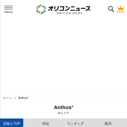
ホーム
Anthos*
Anthos*
あんとす
芸能人TOP
作品
ランキング
歌詞