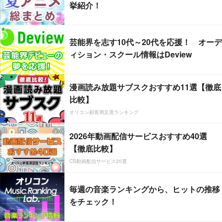
挙紹介！
芸能界を志す10代～20代を応援！ オーデ
ィション・スクール情報はDeview
漫画読み放題サブスクおすすめ11選【徹底
比較】
オリコン顧客満足度ランキング
2026年動画配信サービスおすすめ40選
【徹底比較】
CS動画配信サービス20選
毎週の音楽ランキングから、ヒットの推移
をチェック！