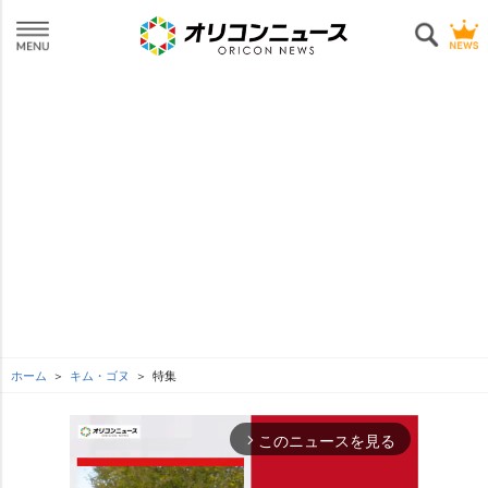
ホーム
キム・ゴヌ
特集
このニュースを見る
arrow_forward_ios