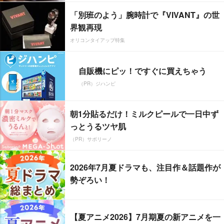
「別班のよう」腕時計で『VIVANT』の世
界観再現
オリコンタイアップ特集
自販機にピッ！ですぐに買えちゃう
（PR）ジハンピ
朝1分貼るだけ！ミルクピールで一日中ず
っとうるツヤ肌
（PR）サボリーノ
2026年7月夏ドラマも、注目作＆話題作が
勢ぞろい！
【夏アニメ2026】7月期夏の新アニメを一