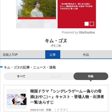
Powered by 
GliaStudios
キム・ゴヌ
M
きむごぬ
u
t
芸能人TOP
記事
作品
e
キム・ゴヌの記事・ニュース・速報
すべて
ニュース
特集
韓国ドラマ『シンデレラゲーム～偽りの母
娘(おやこ)～』キャスト・登場人物・出演者
一覧/あらすじ
｜ドラマ｜
2026-01-09
特集