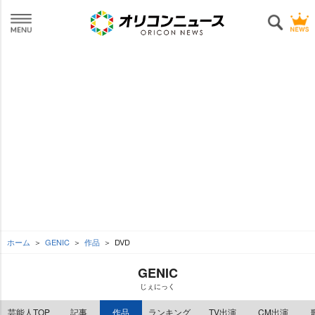
ホーム
GENIC
作品
DVD
GENIC
じぇにっく
芸能人TOP
記事
作品
ランキング
TV出演
CM出演