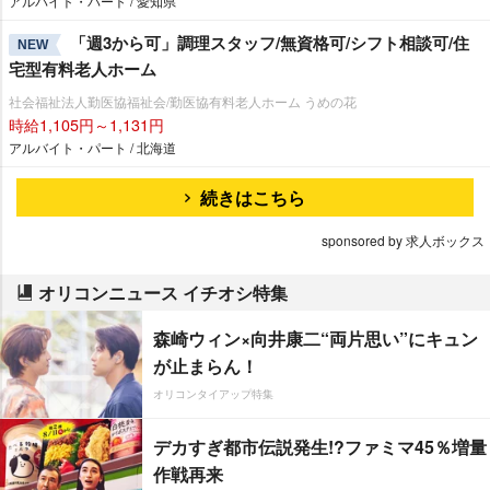
アルバイト・パート / 愛知県
「週3から可」調理スタッフ/無資格可/シフト相談可/住
NEW
宅型有料老人ホーム
社会福祉法人勤医協福祉会/勤医協有料老人ホーム うめの花
時給1,105円～1,131円
アルバイト・パート / 北海道
続きはこちら
sponsored by 求人ボックス
オリコンニュース イチオシ特集
森崎ウィン×向井康二“両片思い”にキュン
が止まらん！
オリコンタイアップ特集
デカすぎ都市伝説発生!?ファミマ45％増量
作戦再来