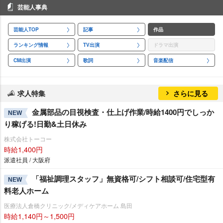
芸能人事典
芸能人TOP
記事
作品
ランキング情報
TV出演
ドラマ出演
CM出演
歌詞
音楽配信
求人特集
さらに見る
金属部品の目視検査・仕上げ作業/時給1400円でしっか
NEW
り稼げる!日勤&土日休み
株式会社トーコー
時給1,400円
派遣社員 / 大阪府
「福祉調理スタッフ」無資格可/シフト相談可/住宅型有
NEW
料老人ホーム
医療法人倉橋クリニック/メディケアホーム 島田
時給1,140円～1,500円