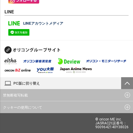
LINE
LINEアカウントメディア
PC版に切り替え
禁無断複写転載
クッキーの使用について
© oricon ME inc.
JASRAC許諾番号：
9009642140Y38026