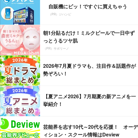
自販機にピッ！ですぐに買えちゃう
（PR）ジハンピ
朝1分貼るだけ！ミルクピールで一日中ず
っとうるツヤ肌
（PR）サボリーノ
2026年7月夏ドラマも、注目作＆話題作が
勢ぞろい！
【夏アニメ2026】7月期夏の新アニメを一
挙紹介！
芸能界を志す10代～20代を応援！ オーデ
ィション・スクール情報はDeview