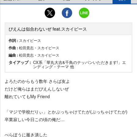
ぴえんは似合わないぜ feat.スカイピース
作詞 :
スカイピース
作曲 :
松田貴志・スカイピース
編曲 :
松田貴志・スカイピース
タイアップ :
CX系「華丸大吉&千鳥のテッパンいただきます!」エ
ンディング・テーマ 他
よろたのからもう数年 さらば友よ
だけど俺らはまだぴえんしないぜ
離れていてもMy Friend
「マジで学校だりぃ」とかぶっちゃけてたが(ぶっちゃけてたが)
卒業寂しい今日この頃の俺だ…
べらぼうに履き潰した