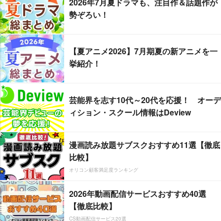
2026年7月夏ドラマも、注目作＆話題作が
勢ぞろい！
【夏アニメ2026】7月期夏の新アニメを一
挙紹介！
芸能界を志す10代～20代を応援！ オーデ
ィション・スクール情報はDeview
漫画読み放題サブスクおすすめ11選【徹底
比較】
オリコン顧客満足度ランキング
2026年動画配信サービスおすすめ40選
【徹底比較】
CS動画配信サービス20選