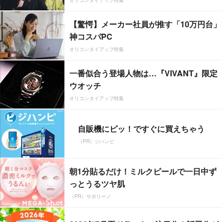
【驚愕】メーカー社員が推す「10万円台」
神コスパPC
オリコンタイアップ特集
一番似合う登場人物は…『VIVANT』限定
ウオッチ
オリコンタイアップ特集
自販機にピッ！ですぐに買えちゃう
（PR）ジハンピ
朝1分貼るだけ！ミルクピールで一日中ず
っとうるツヤ肌
（PR）サボリーノ