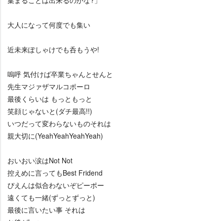
集まることは出来るのかな?」
大人になって何度でも集い
近未来ぽしゃけでも呑もうや!
嗚呼 気付けば卒業ちゃんとせんと
先生マジァザマルコポーロ
最後くらいは もっともっと
笑顔じゃないと(ダチ最高!!)
いつだって変わらないものそれは
親大切に(YeahYeahYeahYeah)
おいおい涙はNot Not
控えめに言ってもBest Fridend
ぴえんは似合わないぞピーポー
遠くても一緒(ずっとずっと)
最後に言いたい事 それは