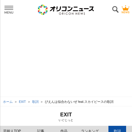
ホーム
EXIT
歌詞
ぴえんは似合わないぜ feat.スカイピースの歌詞
EXIT
いぐじっと
芸能人TOP
記事
作品
ランキング
歌詞