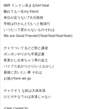
嗚呼 ドンドン高まるhert beat
離れても一生my friend
単位が足りない?大分面倒
学校は行かんと!(もっと勉強!!)
いつだって変わらないものそれは
We are Good Friends!!(YeahYeahYeahYeah)
チャラついてるけど割と謙虚
ポンポンやりがち卒業証書
夜更かし出来ちゃう華の金土
バイブスあがりけり(いとおかし)
最後に言いたい事 それは
お後がhere we go
チャラそう な奴は大体友達
けどガチなワルは友達じゃない
(ONE CHANCE)