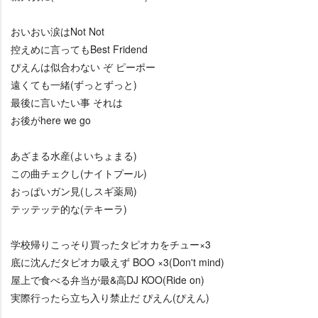
おいおい涙はNot Not
控えめに言ってもBest Fridend
ぴえんは似合わない ぞ ピーポー
遠くても一緒(ずっとずっと)
最後に言いたい事 それは
お後がhere we go
あざまる水産(よいちょまる)
この曲チェクし(ナイトプール)
おっぱいガン見(しスギ薬局)
テッテッテ的な(テキーラ)
学校帰りこっそり買ったタピオカをチュー×3
底に沈んだタピオカ吸えず BOO ×3(Don't mind)
屋上で食べる弁当が最&高DJ KOO(Ride on)
実際行ったら立ち入り禁止だ ぴえん(ぴえん)