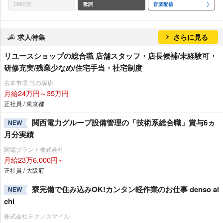
CM出演
歌詞
音楽配信
求人特集
さらに見る
リユースショップの総合職 店舗スタッフ・店長候補/未経験可・
研修充実/残業少なめ/住宅手当・社宅制度
古本市場 竹の塚店
月給24万円～35万円
正社員 / 東京都
関西電力グループ設備管理の「技術系総合職」賞与6ヵ
NEW
月分実績
関電プラント株式会社
月給23万6,000円～
正社員 / 大阪府
寮完備で住み込みOK!カンタン軽作業のお仕事 denso ai
NEW
chi
株式会社テクノスマイル