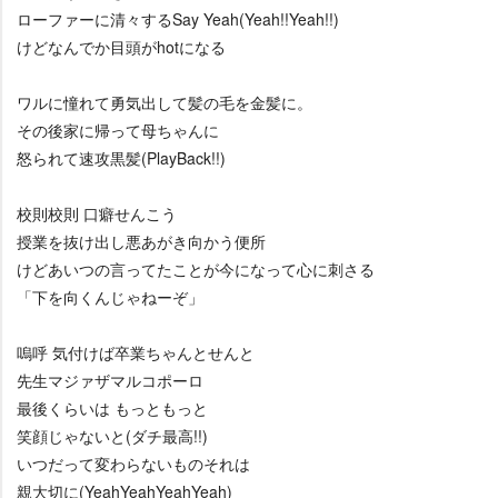
ローファーに清々するSay Yeah(Yeah!!Yeah!!)
けどなんでか目頭がhotになる
ワルに憧れて勇気出して髪の毛を金髪に。
その後家に帰って母ちゃんに
怒られて速攻黒髪(PlayBack!!)
校則校則 口癖せんこう
授業を抜け出し悪あがき向かう便所
けどあいつの言ってたことが今になって心に刺さる
「下を向くんじゃねーぞ」
嗚呼 気付けば卒業ちゃんとせんと
先生マジァザマルコポーロ
最後くらいは もっともっと
笑顔じゃないと(ダチ最高!!)
いつだって変わらないものそれは
親大切に(YeahYeahYeahYeah)