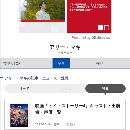
Powered by 
GliaStudios
アリー・マキ
M
ありーまき
u
t
芸能人TOP
記事
作品
e
アリー・マキの記事・ニュース・速報
すべて
ニュース
特集
映画『トイ・ストーリー4』キャスト・出演
者・声優一覧
｜映画｜
2022-06-16
特集