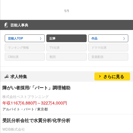
1/1
芸能人事典
芸能人TOP
記事
作品
ランキング情報
TV出演
ドラマ出演
CM出演
歌詞
音楽配信
求人特集
さらに見る
障がい者採用/「パート」調理補助
株式会社ベストプランニング
年収116万6,880円～322万4,000円
アルバイト・パート / 東京都
受託分析会社で水質分析/化学分析
WDB株式会社