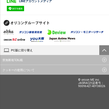
LINEアカウントメディア
PC版に切り替え
禁無断複写転載
クッキーの使用について
© oricon ME inc.
JASRAC許諾番号：
9009642140Y38026