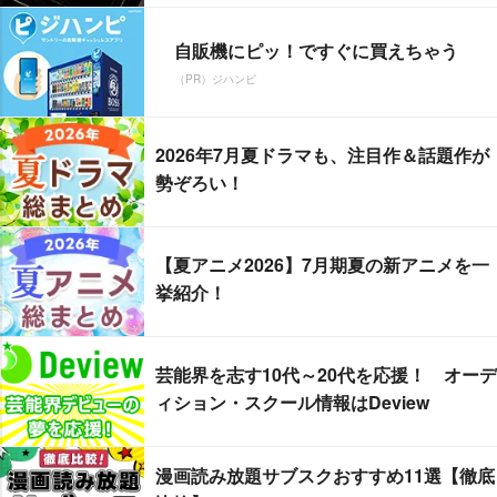
自販機にピッ！ですぐに買えちゃう
（PR）ジハンピ
2026年7月夏ドラマも、注目作＆話題作が
勢ぞろい！
【夏アニメ2026】7月期夏の新アニメを一
挙紹介！
芸能界を志す10代～20代を応援！ オーデ
ィション・スクール情報はDeview
漫画読み放題サブスクおすすめ11選【徹底