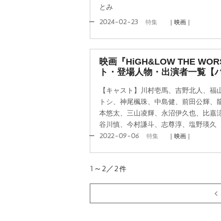
とみ
2024-02-23
特集
｜映画｜
映画『HiGH&LOW THE WO
ト・登場人物・出演者一覧【
【キャスト】川村壱馬、吉野北人、福
トシ、神尾楓珠、中島健、前田公輝、
本悠太、三山凌輝、永沼伊久也、比嘉
谷川慎、今村謙斗、志尊淳、塩野瑛久
2022-09-06
特集
｜映画｜
1～2／2
件