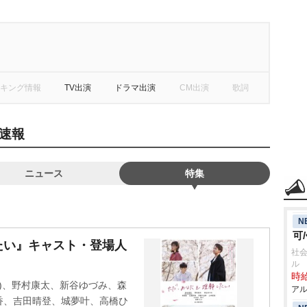
キング情報
TV出演
ドラマ出演
CM出演
歌詞
速報
ニュース
特集
N
可
たい』キャスト・登場人
社会
ル
時給
GE)、野村康太、新谷ゆづみ、森
アル
香、吉田晴登、城夢叶、高橋ひ