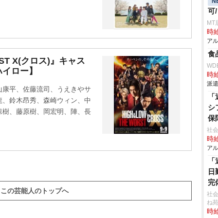
N
可
MT
時給
アル
食
RST X(クロス)』キャス
WD
ハイロー】
時給
派遣
山康平、佐藤流司、うえきやサ
「
龍、鈴木昂秀、森崎ウィン、中
シ
涼樹、藤原樹、岡宏明、陣、長
保
社会
時給
アル
「
日
完
この芸能人のトップへ
社会
ね
時給