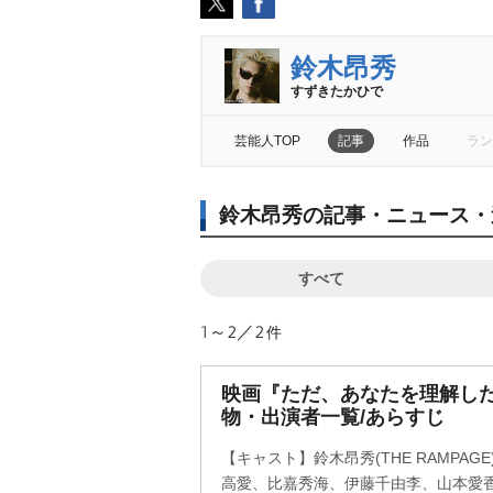
鈴木昂秀
すずきたかひで
芸能人TOP
記事
作品
ラン
鈴木昂秀の記事・ニュース・
すべて
1～2／2
件
映画『ただ、あなたを理解し
物・出演者一覧/あらすじ
【キャスト】鈴木昂秀(THE RAMPA
高愛、比嘉秀海、伊藤千由李、山本愛