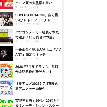
ァミマ夏の大盤振る舞い
オリコンタイアップ特集
SUPER★DRAGON、自ら描
いた”レトロフューチャー”
オリコンタイアップ特集
パソコンメーカー社員が本気
で選ぶ「10万円台PC3選」
オリコンタイアップ特集
一番似合う登場人物は…『VIV
ANT』限定ウオッチ
オリコンタイアップ特集
2026年7月夏ドラマも、注目
作＆話題作が勢ぞろい！
【夏アニメ2026】7月期夏の
新アニメを一挙紹介！
芸能界を志す10代～20代を応
援！オーディション・スクー