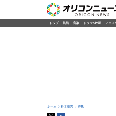
トップ
芸能
音楽
ドラマ&映画
アニメ
ホーム
鈴木昂秀
特集