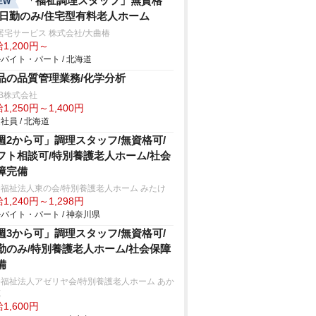
「福祉調理スタッフ」無資格
EW
/日勤のみ/住宅型有料老人ホーム
居宅サービス 株式会社/大曲椿
1,200円～
バイト・パート / 北海道
品の品質管理業務/化学分析
B株式会社
1,250円～1,400円
社員 / 北海道
週2から可」調理スタッフ/無資格可/
フト相談可/特別養護老人ホーム/社会
障完備
福祉法人東の会/特別養護老人ホーム みたけ
1,240円～1,298円
バイト・パート / 神奈川県
週3から可」調理スタッフ/無資格可/
勤のみ/特別養護老人ホーム/社会保障
備
福祉法人アゼリヤ会/特別養護老人ホーム あか
苑
1,600円