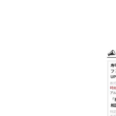
寿
フ
UP
株
時給
アル
「
相
特