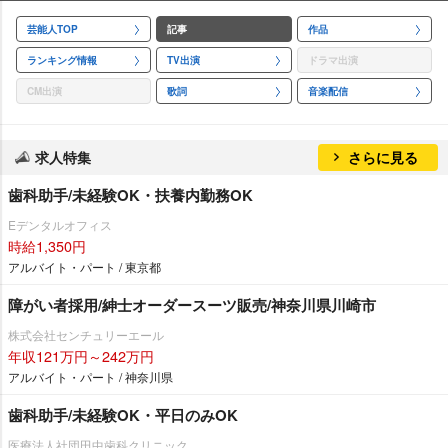
芸能人TOP
記事
作品
ランキング情報
TV出演
ドラマ出演
CM出演
歌詞
音楽配信
求人特集
さらに見る
歯科助手/未経験OK・扶養内勤務OK
Eデンタルオフィス
時給1,350円
アルバイト・パート / 東京都
障がい者採用/紳士オーダースーツ販売/神奈川県川崎市
株式会社センチュリーエール
年収121万円～242万円
アルバイト・パート / 神奈川県
歯科助手/未経験OK・平日のみOK
医療法人社団田中歯科クリニック