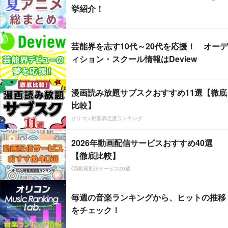
挙紹介！
芸能界を志す10代～20代を応援！ オーデ
ィション・スクール情報はDeview
漫画読み放題サブスクおすすめ11選【徹底
比較】
オリコン顧客満足度ランキング
2026年動画配信サービスおすすめ40選
【徹底比較】
CS動画配信サービス20選
毎週の音楽ランキングから、ヒットの推移
をチェック！