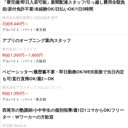
「寮完備!即日入居可能」新聞配達スタッフ/引っ越し費用全額負
担/原付免許不要/未経験OK/日払いOK/1日5時間
株式会社朝日新聞立川総合販売 南平
日給8,440円～
アルバイト・パート / 東京都
アプリのオープニング案内スタッフ
株式会社ハイファイブ
時給1,300円～1,600円
アルバイト・パート / 大阪府
ベビーシッター/履歴書不要・即日勤務OK/WEB面接で当日内定
も可/直行直帰OK/週2～OK
株式会社アズスタッフ わんぱくランド
時給1,350円～
アルバイト・パート / 東京都
西尾市の塾講師/小中学生の個別指導/週1日1コマからOK/フリー
ター・Wワーカーの方歓迎
学習塾 Study at