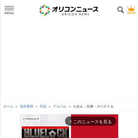
ホーム
浅井直樹
作品
アルバム
らせん・分身・スペクトル
このニュースを見る
arrow_forward_ios