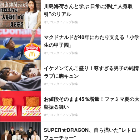
川島海荷さんと学ぶ 日常に潜む“人身取
引”のリアル
オリコンタイアップ特集
マクドナルドが40年にわたり支える「小学
生の甲子園」
オリコンタイアップ特集
イケメンてんこ盛り！尊すぎる男子の純情
ラブに胸キュン
オリコンタイアップ特集
お値段そのまま45％増量！ファミマ夏の大
盤振る舞い
オリコンタイアップ特集
SUPER★DRAGON、自ら描いた”レトロ
フューチャー”