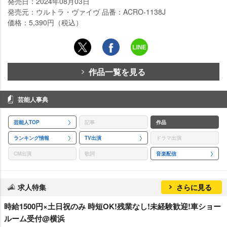
発売日：2024年08月03日
発売元：ウルトラ・ヴァイヴ 品番：ACRO-1138J
価格：5,390円（税込）
作品一覧を見る
芸能人事典
芸能人TOP
記事
作品
ランキング情報
TV出演
ドラマ出演
CM出演
歌詞
音楽配信
求人特集
さらに見る
時給1500円×土日祝のみ 時短OK!残業なし!未経験歓迎!車ショー
ルーム受付@横浜