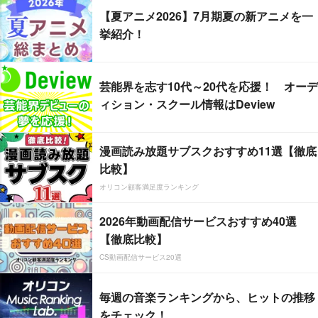
【夏アニメ2026】7月期夏の新アニメを一
挙紹介！
芸能界を志す10代～20代を応援！ オーデ
ィション・スクール情報はDeview
漫画読み放題サブスクおすすめ11選【徹底
比較】
オリコン顧客満足度ランキング
2026年動画配信サービスおすすめ40選
【徹底比較】
CS動画配信サービス20選
毎週の音楽ランキングから、ヒットの推移
をチェック！