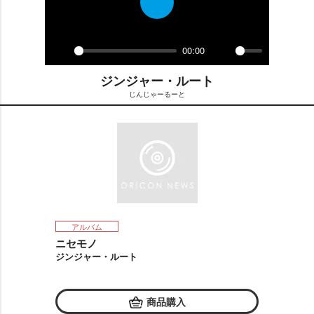
P
l
a
00:00
y
P
M
l
ジンジャー・ルート
u
a
t
じんじゃーるーと
y
e
アルバム
ニセモノ
ジンジャー・ルート
商品購入