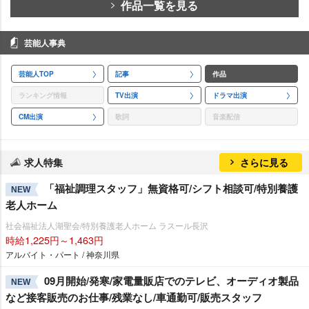
作品一覧を見る
芸能人事典
芸能人TOP
記事
作品
ランキング情報
TV出演
ドラマ出演
CM出演
歌詞
音楽配信
求人特集
さらに見る
「福祉調理スタッフ」無資格可/シフト相談可/特別養護
NEW
老人ホーム
社会福祉法人湖聖会/特別養護老人ホーム ラスール長沢
時給1,225円～1,463円
アルバイト・パート / 神奈川県
09月開始/発寒/家電量販店でのテレビ、オーディオ製品
NEW
など接客販売のお仕事/残業なし/車通勤可/販売スタッフ