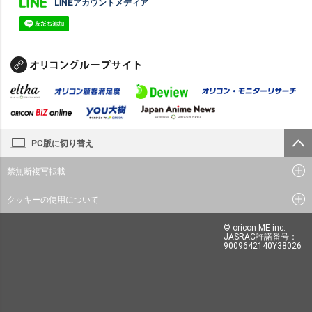
LINEアカウントメディア
PC版に切り替え
禁無断複写転載
クッキーの使用について
© oricon ME inc.
JASRAC許諾番号：
9009642140Y38026