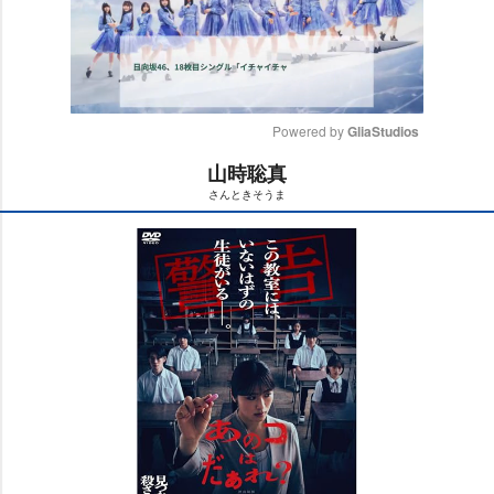
Powered by 
GliaStudios
山時聡真
M
さんときそうま
u
t
e