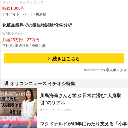
さかいデンタルクリニック
時給1,300円
アルバイト・パート / 東京都
化粧品業界での微生物試験/化学分析
WDB株式会社
月給25万円～27万円
正社員 / 派遣社員 / 神奈川県
続きはこちら
sponsored by 求人ボックス
オリコンニュース イチオシ特集
川島海荷さんと学ぶ 日常に潜む“人身取
引”のリアル
オリコンタイアップ特集
マクドナルドが40年にわたり支える「小学