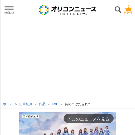
ホーム
山時聡真
作品
DVD
あのコはだぁれ?
このニュースを見る
arrow_forward_ios