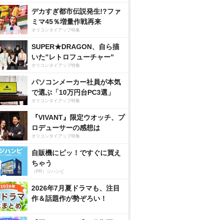
デカすぎ都市伝説発生!?ファ
ミマ45％増量作戦再来
オリコンタイアップ特集
SUPER★DRAGON、自ら描
いた”レトロフューチャー”
オリコンタイアップ特集
パソコンメーカー社員が本気
で選ぶ「10万円台PC3選」
オリコンタイアップ特集
『VIVANT』限定ウオッチ、プ
ロデューサーの感想は
オリコンタイアップ特集
自販機にピッ！ですぐに買え
ちゃう
（PR）ジハンピ
2026年7月夏ドラマも、注目
作＆話題作が勢ぞろい！