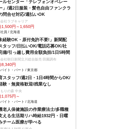
ールセンター「テレフォンオペレー
ー」/週2日服装・髪色自由ファンクラ
の問合せ対応/週払いOK
式会社ラブキャリア
1,500円～1,650円
社員 / 北海道
未経験OK・原付免許不要!」新聞配
スタッフ/日払いOK/電話応募OK/社
完備/引っ越し費用全額負担/1日5時間
式会社朝日新聞立川総合販売 田園調布
8,340円
バイト・パート / 東京都
育スタッフ/週2日・1日4時間からOK/
経験・無資格歓迎/残業なし
もりの森 中央
1,075円～
バイト・パート / 北海道
護老人保健施設の作業療法士/多職種
支える生活期リハ時給1932円・日曜
みチーム医療が学べる