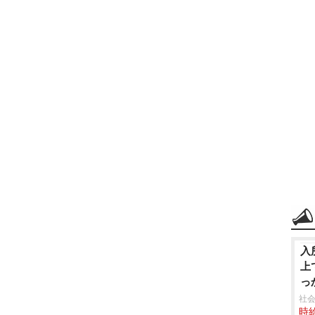
入
上
っ
社会
時給