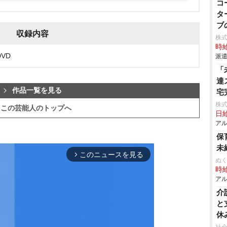
コ
タ
ブ
収録内容
株
時給
VD
派遣
「
達
作品一覧を見る
宅
株
この芸能人のトップへ
日給
アル
保
未
このニュースを見る
arrow_forward_ios
ぬく
時給
アル
介
と
休