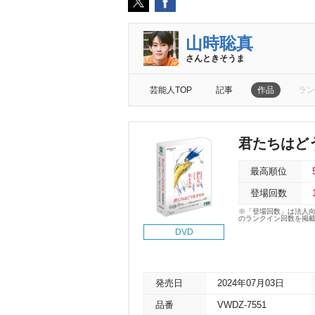
山時聡真
さんときそうま
芸能人TOP
記事
作品
ラン
君たちはどう
最高順位
登場回数
※「登場回数」は法人
のランクイン回数を掲
DVD
発売日
2024年07月03日
品番
VWDZ-7551