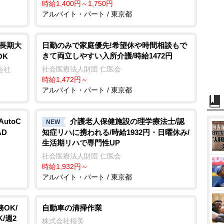
時給1,400円～1,750円
アルバイト・パート / 東京都
始長期大
日勤のみで家庭優先!希望休や時間相談もで
きて両立しやすい入所介護/時給1472円
OK
社会医療法人財団 仁医会
会社
時給1,472円～
アルバイト・パート / 東京都
utoC
介護老人保健施設の理学療法士/認
NEW
AD
知症リハに携われる/時給1932円・日曜休み/
生活期リハで専門性UP
社会医療法人財団 仁医会
時給1,932円～
アルバイト・パート / 東京都
OK/
自動車の清掃作業
/週2
株式会社桜美