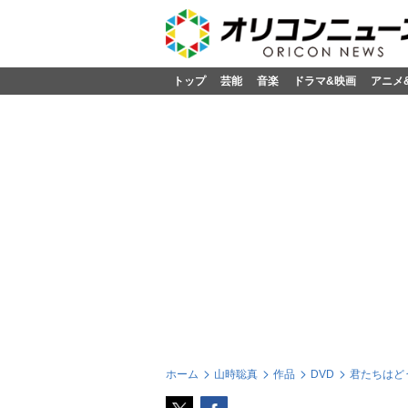
トップ
芸能
音楽
ドラマ&映画
アニメ
ホーム
山時聡真
作品
DVD
君たちはどう