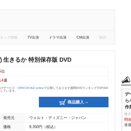
キング情報
TV出演
ドラマ出演
CM出演
歌詞
生きるか 特別保存版 DVD
5
位
14
週
向けサービス・
ORICON BiZ online
で公開しております週間DVDランキングTOP300
載しています。
デ
ら
商品購入
作
株
発売元
ウォルト・ディズニー・ジャパン
時給
派遣
価格
9,350円（税込）