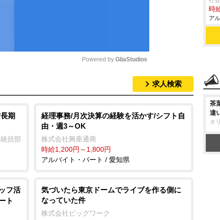
社会
時給
アル
Powered by 
GliaStudios
求人検索
M
u
茶
違
t
/長期
経理事務/月次決算の経験を活かす/シフト自
オ
由・週3～OK
e
業統括部
株式会社興亜通商
時給1,200円～1,800円
アルバイト・パート / 愛知県
タッフ活
気づいたら東京ドームでライブを作る側に
なっていた件
ート
株式会社ビッグワーク