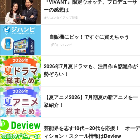
『VIVANT』限定ウオッチ、プロデューサ
ーの感想は
オリコンタイアップ特集
自販機にピッ！ですぐに買えちゃう
（PR）ジハンピ
2026年7月夏ドラマも、注目作＆話題作が
勢ぞろい！
【夏アニメ2026】7月期夏の新アニメを一
挙紹介！
芸能界を志す10代～20代を応援！ オーデ
ィション・スクール情報はDeview