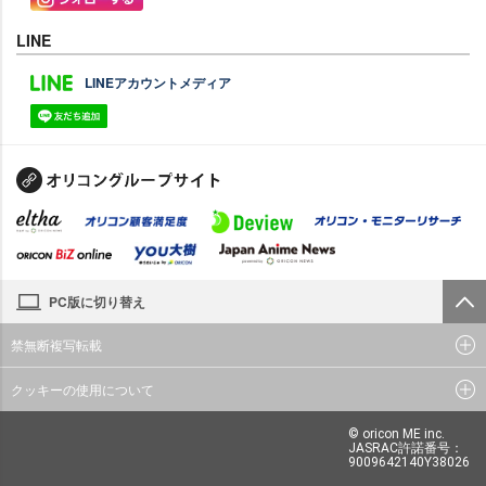
LINE
LINEアカウントメディア
PC版に切り替え
禁無断複写転載
クッキーの使用について
© oricon ME inc.
JASRAC許諾番号：
9009642140Y38026