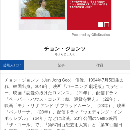
Powered by 
GliaStudios
M
チョン・ジョンソ
u
ちょんじょんそ
t
e
芸能人TOP
記事
作品
チョン・ジョンソ（Jun Jong Seo） 俳優。1994年7月5日生ま
れ、韓国出身。2018年、映画『バーニング 劇場版』でデビュ
ー。映画『恋愛の抜けたロマンス』（21年）、配信ドラマ
『ペーパー・ハウス・コレア：統一通貨を奪え』（22年）、
映画『モナ・リザ アンド ザ ブラッドムーン』（23年）、映画
『バレリーナ』（23年）、配信ドラマ『ウエディング・イン
ポッシブル』（24年）などに出演。20年公開のNetflix映画
『ザ・コール』で、『第57回百想芸術大賞』と『第30回釜日