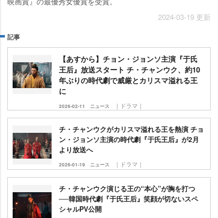
映画賞』の最優秀女優賞を受賞。
2024-03-19 更新
記事
【あすから】チョン・ジョンソ主演『于氏
王后』放送スタート チ・チャンウク、約10
年ぶりの時代劇で威厳とカリスマ溢れる王
に
｜ドラマ｜
2026-02-11
ニュース
チ・チャンウクがカリスマ溢れる王を熱演 チョ
ン・ジョンソ主演の時代劇『于氏王后』が2月
より放送へ
｜ドラマ｜
2026-01-19
ニュース
チ・チャンウク演じる王の“本心”が胸を打つ
──韓国時代劇『于氏王后』笑顔が切ないスペ
シャルPV公開