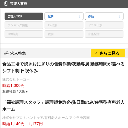
芸能人事典
芸能人TOP
記事
作品
ランキング情報
TV出演
ドラマ出演
CM出演
歌詞
音楽配信
求人特集
さらに見る
食品工場で焼きおにぎりの包装作業/夜勤専属 勤務時間が選べる
シフト制 日祝休み
株式会社トーコー
時給1,300円
派遣社員 / 大阪府
「福祉調理スタッフ」調理師免許必須/日勤のみ/住宅型有料老人
ホーム
株式会社プロミネントケア/有料老人ホーム アウラ神宮南
時給1,140円～1,177円