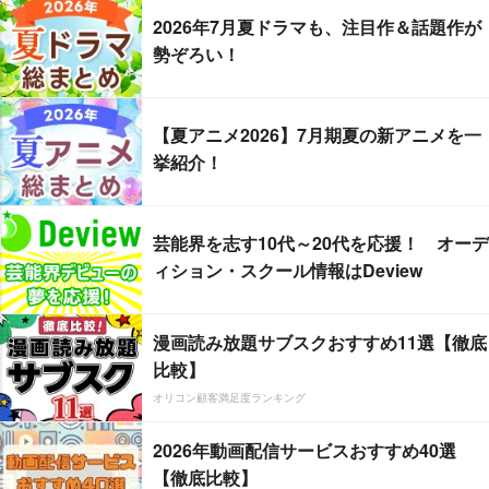
2026年7月夏ドラマも、注目作＆話題作が
勢ぞろい！
【夏アニメ2026】7月期夏の新アニメを一
挙紹介！
芸能界を志す10代～20代を応援！ オーデ
ィション・スクール情報はDeview
漫画読み放題サブスクおすすめ11選【徹底
比較】
オリコン顧客満足度ランキング
2026年動画配信サービスおすすめ40選
【徹底比較】