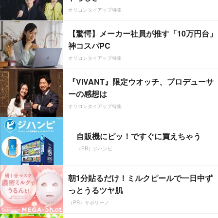
オリコンタイアップ特集
【驚愕】メーカー社員が推す「10万円台」
神コスパPC
オリコンタイアップ特集
『VIVANT』限定ウオッチ、プロデューサ
ーの感想は
オリコンタイアップ特集
自販機にピッ！ですぐに買えちゃう
（PR）ジハンピ
朝1分貼るだけ！ミルクピールで一日中ず
っとうるツヤ肌
（PR）サボリーノ