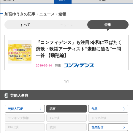
加宮ゆうきの記事・ニュース・速報
すべて
ニュース
特集
『コンフィデンス』も注目!令和に羽ばたく
演歌・歌謡アーティスト“素顔に迫る”一問
一答 【飛翔編】
2019-06-14
特集
1/1
芸能人事典
芸能人TOP
記事
作品
ランキング情報
TV出演
ドラマ出演
CM出演
歌詞
音楽配信