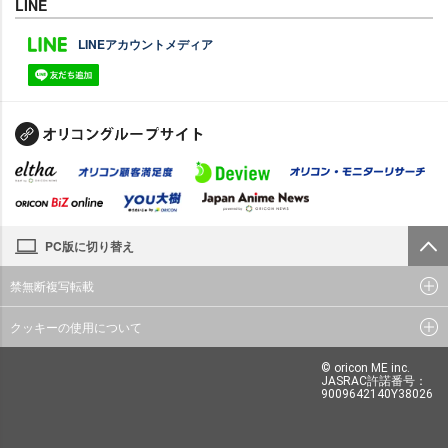
LINE
LINEアカウントメディア
PC版に切り替え
禁無断複写転載
クッキーの使用について
© oricon ME inc.
JASRAC許諾番号：
9009642140Y38026