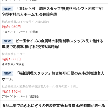
「週3から可」調理スタッフ/無資格可/シフト相談可/住
NEW
宅型有料老人ホーム/社会保障完備
株式会社楓/ロイヤルライフほのぼの
時給1,080円
アルバイト・パート / 北海道
ビー玉サイズの金属球の製造補助スタッフ/長く働ける
NEW
環境で定着率 稼げる2交替&高時給!
株式会社トーコー
時給1,600円
派遣社員 / 大阪府
「福祉調理スタッフ」無資格可/日勤のみ/特別養護老人
NEW
ホーム
社会福祉法人愛燦会/特別養護老人ホーム 長寿の里・十四山
時給1,140円
アルバイト・パート / 愛知県
食品工場で焼きおにぎりの包装作業/夜勤専属 勤務時間が選べる