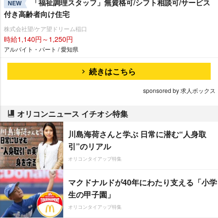
「福祉調理スタッフ」無資格可/シフト相談可/サービス
NEW
付き高齢者向け住宅
株式会社望/ケア望ドリーム稲口
時給1,140円～1,250円
アルバイト・パート / 愛知県
続きはこちら
sponsored by 求人ボックス
オリコンニュース イチオシ特集
川島海荷さんと学ぶ 日常に潜む“人身取
引”のリアル
オリコンタイアップ特集
マクドナルドが40年にわたり支える「小学
生の甲子園」
オリコンタイアップ特集