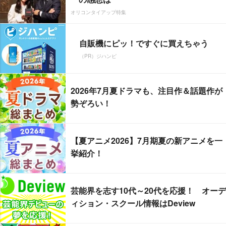
オリコンタイアップ特集
自販機にピッ！ですぐに買えちゃう
（PR）ジハンピ
2026年7月夏ドラマも、注目作＆話題作が
勢ぞろい！
【夏アニメ2026】7月期夏の新アニメを一
挙紹介！
芸能界を志す10代～20代を応援！ オーデ
ィション・スクール情報はDeview