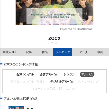
Powered by 
GliaStudios
ZOCX
M
ぞっく
u
t
芸能人TOP
記事
作品
ランキング
TV出演
歌詞
e
ZOCXのランキング情報
合算シングル
合算アルバム
シングル
アルバム
デジタルシングル（単曲）
デジタルアルバム
ストリーミング
ミュージックDVD・BD
エンタメ
アルバム売上TOP1作品