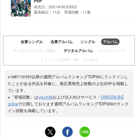
PvP
発売日：2021年06月09日
最高順位：11位 登場回数：11週
合算シングル
合算アルバム
シングル
アルバム
デジタルシングル（単曲）
デジタルアルバム
ストリーミング
ミュージックDVD・BD
エンタメ
※1987/10/5付以降の週間アルバムランキングTOP50にランクインし
たことがある作品を対象に、推定累積売上枚数の上位20件を掲載し
ています。
※「登場回数」は
you大樹
および法人向けサービス・
ORICON BiZ
online
で公開しております週間アルバムランキングTOP300のランク
イン回数を掲載しています。