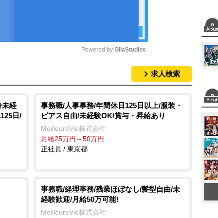
Powered by 
GliaStudios
求人検索
M
u
t
身未経
事務職/人事事務/年間休日125日以上/服装・
25日/
ピアス自由/未経験OK/賞与・昇給あり
e
MeilleureVie株式会社
月給25万円～50万円
正社員 / 東京都
事務職/経理事務/残業ほぼなし/髪型自由/未
経験歓迎/月給50万可能!
MeilleureVie株式会社