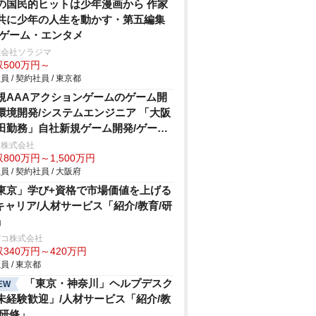
の国民的ヒットは少年漫画から 作家
共に少年の人生を動かす・第五編集
/ゲーム・エンタメ
式会社ソラジマ
収500万円～
員 / 契約社員 / 東京都
規AAAアクションゲームのゲーム開
環境開発/システムエンジニア 「大阪
田勤務」自社新規ゲーム開発/ゲー
・エンタメ
キ株式会社
800万円～1,500万円
員 / 契約社員 / 大阪府
東京」学び+資格で市場価値を上げる
Tキャリア/人材サービス「紹介/教育/研
」
デコ株式会社
340万円～420万円
員 / 東京都
「東京・神奈川」ヘルプデスク
EW
未経験歓迎」/人材サービス「紹介/教
/研修」