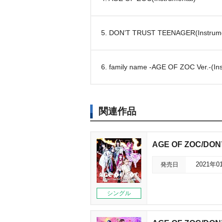
5. DON’T TRUST TEENAGER(Instrume
6. family name -AGE OF ZOC Ver.-(Ins
関連作品
AGE OF ZOC/DON
発売日
2021年0
シングル