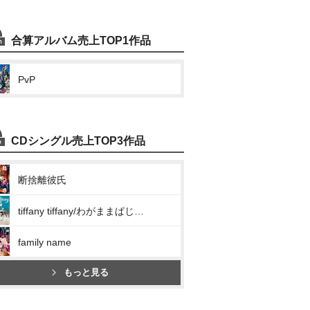
合算アルバム売上TOP1作品
PvP
CDシングル売上TOP3作品
断捨離彼氏
tiffany tiffany/わがままぱじゃま
family name
もっと見る