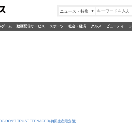
ニュース・特集
&ゲーム
動画配信サービス
スポーツ
社会・経済
グルメ
ビューティ
ラ
ZOC/DON’T TRUST TEENAGER(初回生産限定盤)