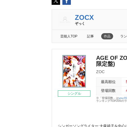
ZOCX
ぞっく
芸能人TOP
記事
作品
ラン
AGE OF Z
限定盤)
ZOC
最高順位
登場回数
シングル
※「登場回数」は
you
ランキングTOP200
シンガーソングライター:大森靖子を中心に