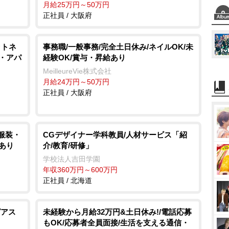
月給25万円～50万円
正社員 / 大阪府
ットネ
事務職/一般事務/完全土日休み/ネイルOK/未
品・アパ
経験OK/賞与・昇給あり
MeilleureVie株式会社
月給24万円～50万円
正社員 / 大阪府
/服装・
CGデザイナー学科教員/人材サービス「紹
あり
介/教育/研修」
学校法人吉田学園
年収360万円～600万円
正社員 / 北海道
ピアス
未経験から月給32万円&土日休み!/電話応募
もOK/応募者全員面接/生活を支える通信・