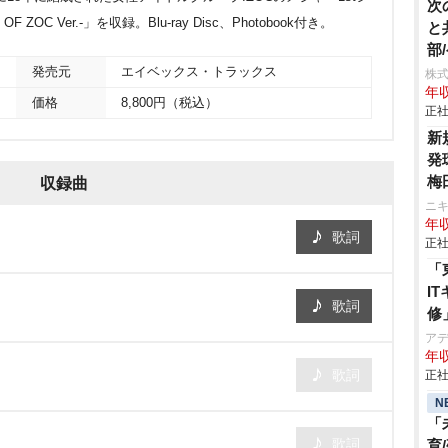
次
F ZOC Ver.-」を収録。Blu-ray Disc、Photobook付き。
と
部
発売元
エイベックス・トラックス
株
年
価格
8,800円（税込）
正社
新
発
梅
収録曲
ム
ニ
年収
歌詞
正社
「
I
歌詞
修
ア
年収
歌詞
正社
N
「
歌詞
育