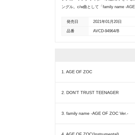
ングル。c/w曲として「family name -AGE O
発売日
2021年01月20日
品番
AVCD-94964/B
1. AGE OF ZOC
2. DON’T TRUST TEENAGER
3. family name -AGE OF ZOC Ver.-
4. AGE OF ZOC(Instrumental)