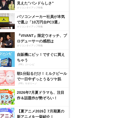
見えた”バンドらしさ”
オリコンタイアップ特集
パソコンメーカー社員が本気
で選ぶ「10万円台PC3選」
オリコンタイアップ特集
『VIVANT』限定ウオッチ、プ
ロデューサーの感想は
オリコンタイアップ特集
自販機にピッ！ですぐに買え
ちゃう
（PR）ジハンピ
朝1分貼るだけ！ミルクピール
で一日中ずっとうるツヤ肌
（PR）サボリーノ
2026年7月夏ドラマも、注目
作＆話題作が勢ぞろい！
【夏アニメ2026】7月期夏の
新アニメを一挙紹介！