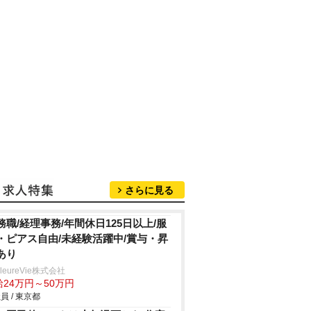
さらに見る
務職/経理事務/年間休日125日以上/服
・ピアス自由/未経験活躍中/賞与・昇
あり
lleureVie株式会社
給24万円～50万円
員 / 東京都