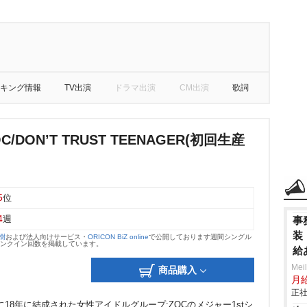
キング情報
TV出演
ドラマ出演
CM出演
歌詞
OC/DON’T TRUST TEENAGER(初回生産
5
位
4
週
事
装
大樹
および法人向けサービス・
ORICON BiZ online
で公開しております週間シングル
のランクイン回数を掲載しています。
給
Mei
商品購入
月
正社
18年に結成された女性アイドルグループ:ZOCのメジャー1stシ