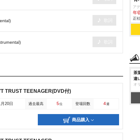
ア
年収
正社
歌詞
ntal)
歌詞
trumental)
茶
違
オ
’T TRUST TEENAGER(DVD付)
5
4
1月20日
過去最高
登場回数
位
週
商品購入