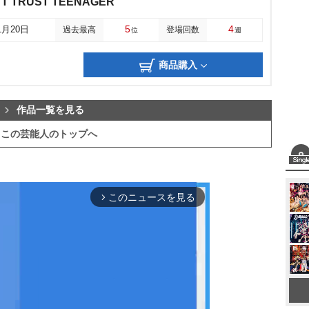
’T TRUST TEENAGER
5
4
1月20日
過去最高
登場回数
位
週
商品購入
作品一覧を見る
この芸能人のトップへ
このニュースを見る
arrow_forward_ios