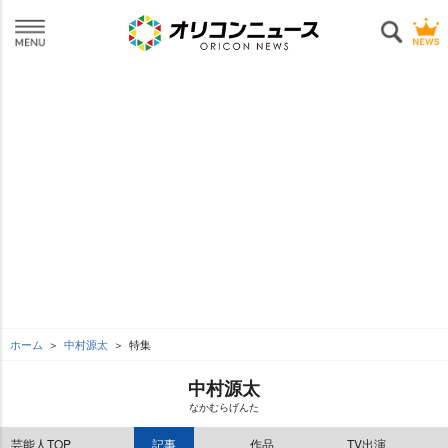
ホーム
中村源太
特集
中村源太
なかむらげんた
芸能人TOP
記事
作品
TV出演