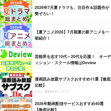
2026年7月夏ドラマも、注目作＆話題作が
勢ぞろい！
【夏アニメ2026】7月期夏の新アニメを一
挙紹介！
芸能界を志す10代～20代を応援！ オーデ
ィション・スクール情報はDeview
漫画読み放題サブスクおすすめ11選【徹底
比較】
オリコン顧客満足度ランキング
2026年動画配信サービスおすすめ40選
【徹底比較】