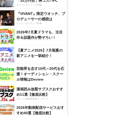
「10万円台」神コスパPC
オリコンタイアップ特集
『VIVANT』限定ウオッチ、プ
ロデューサーの感想は
オリコンタイアップ特集
2026年7月夏ドラマも、注目
作＆話題作が勢ぞろい！
【夏アニメ2026】7月期夏の
新アニメを一挙紹介！
芸能界を志す10代～20代を応
援！オーディション・スクー
ル情報はDeview
漫画読み放題サブスクおすす
め11選【徹底比較】
オリコン顧客満足度ランキング
2026年動画配信サービスおす
すめ40選【徹底比較】