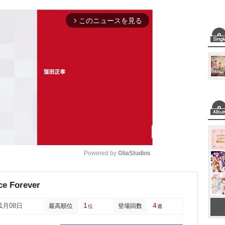
このニュースを見る
arrow_forward_ios
Powered by 
GliaStudios
M
ce Forever
u
1
4
01月08日
最高順位
登場回数
位
週
t
e