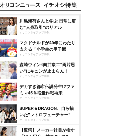
川島海荷さんと学ぶ 日常に潜
む“人身取引”のリアル
オリコンタイアップ特集
マクドナルドが40年にわたり
支える「小学生の甲子園」
オリコンタイアップ特集
森崎ウィン×向井康二“両片思
い”にキュンが止まらん！
オリコンタイアップ特集
デカすぎ都市伝説発生!?ファ
ミマ45％増量作戦再来
オリコンタイアップ特集
SUPER★DRAGON、自ら描
いた”レトロフューチャー”
オリコンタイアップ特集
【驚愕】メーカー社員が推す