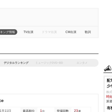
キング情報
TV出演
ドラマ出演
CM出演
歌詞
デジタルランキング
ミュージックDVD･BD
エンタメ
配
少
株
時給
ce
派遣
有
1
23
11月11日
最高順位
登場回数
位
週