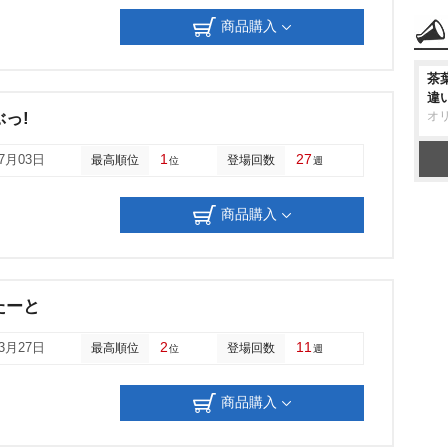
商品購入
茶
違
っ!
オ
1
27
07月03日
最高順位
登場回数
位
週
商品購入
たーと
2
11
03月27日
最高順位
登場回数
位
週
商品購入