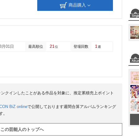
商品購入
21
1
08月01日
最高順位
登場回数
位
週
にランクインしたことがある作品を対象に、推定累積売上ポイント
CON BiZ online
で公開しております週間合算アルバムランキング
す。
この芸能人のトップへ