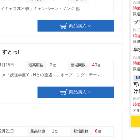
WD
時給
イキャス2020夏」キャンペーン・ソング 他
派遣
プ
商品購入
株
時給
派遣
半
すとっ!
WD
時給
2
40
01月15日
最高順位
登場回数
位
週
派遣
ニメ「妖怪学園Y～Nとの遭遇～」オープニング・テーマ
N
可
け
商品購入
株式
時給
アル
1
8
12月21日
最高順位
登場回数
位
週