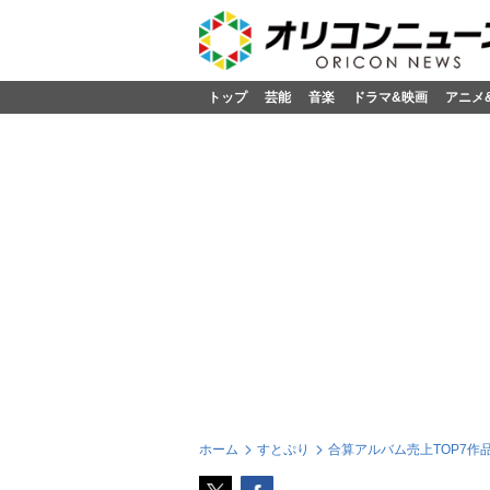
トップ
芸能
音楽
ドラマ&映画
アニメ
ホーム
すとぷり
合算アルバム売上TOP7作