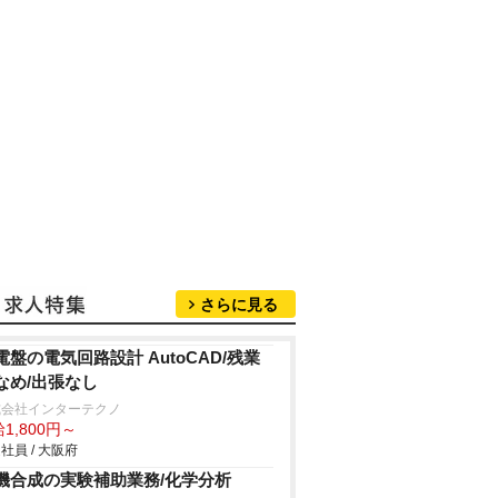
さらに見る
電盤の電気回路設計 AutoCAD/残業
なめ/出張なし
式会社インターテクノ
1,800円～
社員 / 大阪府
機合成の実験補助業務/化学分析