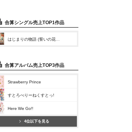
合算シングル売上TOP1作品
はじまりの物語 (誓いの花束を~With You~)
合算アルバム売上TOP3作品
Strawberry Prince
すとろべりーねくすとっ!
Here We Go!!
4位以下を見る