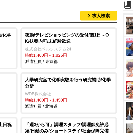
求人検索
/化学
夜勤/テレビショッピングの受付/週1日～O
K/扶養内可/未経験歓迎
株式会社ベルシステム24
時給1,460円～1,825円
派遣社員 / 東京都
大学研究室で化学実験を行う研究補助/化学
分析
WDB株式会社
時給1,400円～1,450円
派遣社員 / 北海道
土日祝
「週3から可」調理スタッフ/調理師免許必
須/日勤のみ/ショートステイ/社会保障完備