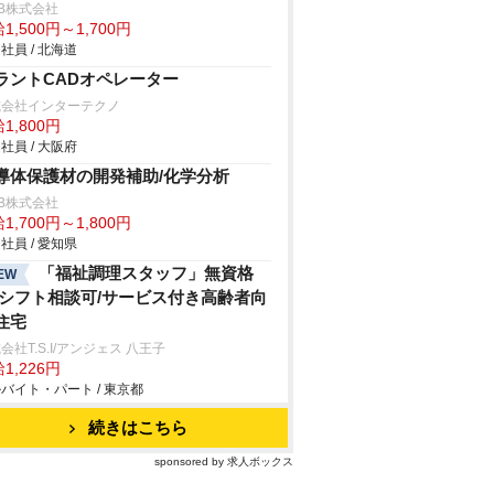
B株式会社
1,500円～1,700円
社員 / 北海道
ラントCADオペレーター
式会社インターテクノ
1,800円
社員 / 大阪府
導体保護材の開発補助/化学分析
B株式会社
1,700円～1,800円
社員 / 愛知県
「福祉調理スタッフ」無資格
EW
/シフト相談可/サービス付き高齢者向
住宅
会社T.S.I/アンジェス 八王子
1,226円
バイト・パート / 東京都
続きはこちら
sponsored by 求人ボックス