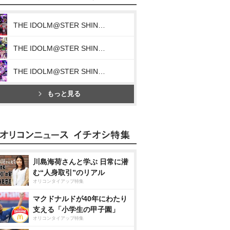
THE IDOLM@STER SHINY COLORS FR@GMENT WING 06(Wandering Dream Chaser)
THE IDOLM@STER SHINY COLORS GR@DATE WING 06(Hide & Attack)
THE IDOLM@STER SHINY COLORS L@YERED WING 06(Another Rampage)
もっと見る
川島海荷さんと学ぶ 日常に潜
む“人身取引”のリアル
オリコンタイアップ特集
マクドナルドが40年にわたり
支える「小学生の甲子園」
オリコンタイアップ特集