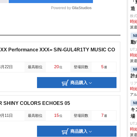
「
Powered by 
GliaStudios
造
株
時給
M
派遣
u
N
t
勤
XXXX Performance XXX= S/N-GUL4R1TY MUSIC CO
UT
e
時給
派遣
20
5
4月22日
最高順位
登場回数
位
週
N
許
商品購入
リア
時給
アル
 SHINY COLORS ECHOES 05
N
キ
15
7
9月11日
最高順位
登場回数
場
位
週
UT
時給
商品購入
派遣