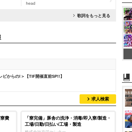
head
歌詞をもっと見る
報
レビからの!＞【TIF開催直前SP!!】
求人検索
/寮費
「寮完備」豚舎の洗浄・消毒/即入寮/製造・
工場/日勤/日払い/工場・製造