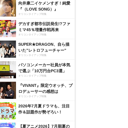
向井康二イケメンすぎ！純愛
『（LOVE SONG）』
オリコンタイアップ特集
デカすぎ都市伝説発生!?ファ
ミマ45％増量作戦再来
オリコンタイアップ特集
SUPER★DRAGON、自ら描
いた”レトロフューチャー”
オリコンタイアップ特集
パソコンメーカー社員が本気
で選ぶ「10万円台PC3選」
オリコンタイアップ特集
『VIVANT』限定ウオッチ、プ
ロデューサーの感想は
オリコンタイアップ特集
2026年7月夏ドラマも、注目
作＆話題作が勢ぞろい！
【夏アニメ2026】7月期夏の