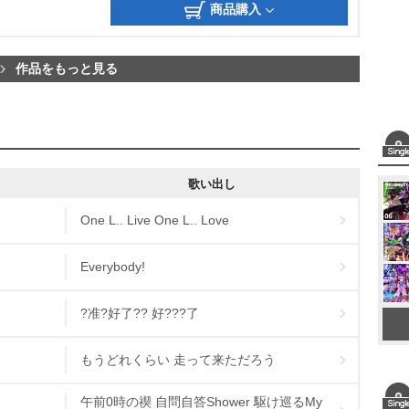
商品購入
作品をもっと見る
歌い出し
One L.. Live One L.. Love
Everybody!
?准?好了?? 好???了
もうどれくらい 走って来ただろう
午前0時の禊 自問自答Shower 駆け巡るMy