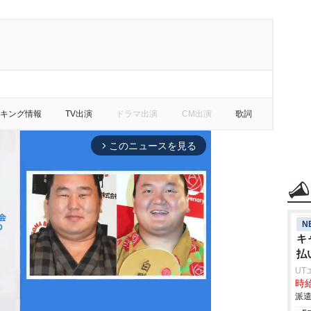
キング情報
TV出演
ドラマ出演
CM出演
歌詞
このニュースを見る
arrow_forward_ios
N
キ
払
UT
時給
派遣