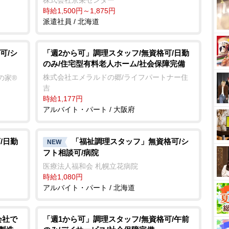
株式会社京栄センター
時給1,500円～1,875円
派遣社員 / 北海道
可/シ
「週2から可」調理スタッフ/無資格可/日勤
のみ/住宅型有料老人ホーム/社会保障完備
株式会社エメラルドの郷/ライフパートナー住
の家®
吉
時給1,177円
アルバイト・パート / 大阪府
/日勤
「福祉調理スタッフ」無資格可/シ
NEW
フト相談可/病院
医療法人福和会 札幌立花病院
時給1,080円
アルバイト・パート / 北海道
会社で
「週1から可」調理スタッフ/無資格可/午前