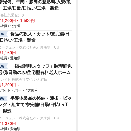
寮完備」牛肉・豚肉の整形/即入寮/製
・工場/日勤/日払い/工場・製造
式会社京栄センター
1,200円～1,500円
社員 / 北海道
食品の投入・カット/寮完備/日
EW
/日払い/工場・製造
エージェント株式会社AGT東海第一CU
1,160円
社員 / 愛知県
「福祉調理スタッフ」調理師免
EW
必須/日勤のみ/住宅型有料老人ホーム
レイト 株式会社/みらいふ福田
1,200円～
バイト・パート / 大阪府
半導体製品の格納・運搬・ピッ
EW
ング・組立て/寮完備/日勤/日払い/工
・製造
エージェント株式会社AGT東海第一CU
1,320円
社員 / 愛知県