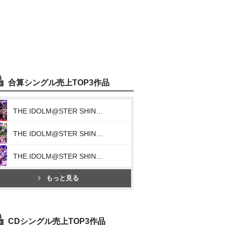
合算シングル売上TOP3作品
THE IDOLM@STER SHINY COLORS FR@GMENT WING 06 (Wandering Dream Chaser)
THE IDOLM@STER SHINY COLORS GR@DATE WING 06 (Hide & Attack)
THE IDOLM@STER SHINY COLORS L@YERED WING 06 (Another Rampage)
もっと見る
CDシングル売上TOP3作品