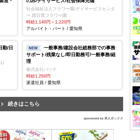
/製造・
のみ/デイサービス/社会保障完備
社会福祉法人フラワー園/デイサービスセンタ
ー 西日置フラワー園
時給1,140円～1,220円
アルバイト・パート / 愛知県
日勤/日
一般事務/建設会社総務部での事務
NEW
サポート/残業なし/即日勤務可/一般事務/経
理
CU
株式会社パソナ
時給1,250円
派遣社員 / 愛知県
続きはこちら
sponsored by 求人ボックス