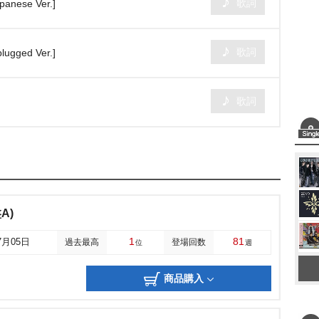
歌詞
panese Ver.]
歌詞
ged Ver.]
歌詞
A)
1
81
7月05日
過去最高
登場回数
位
週
商品購入