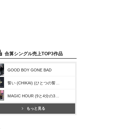
合算シングル売上TOP3作品
GOOD BOY GONE BAD
誓い (CHIKAI) (ひとつの誓い (We’ll Never Change))
MAGIC HOUR (9と4分の3番線で君を待つ (Run Away) [Japanese Ver.] )
もっと見る