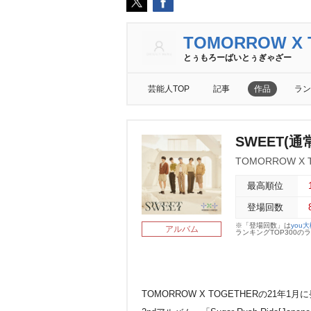
TOMORROW X 
とぅもろーばいとぅぎゃざー
芸能人TOP
記事
作品
ラン
SWEET(
TOMORROW X 
最高順位
登場回数
※「登場回数」は
you
アルバム
ランキングTOP300
TOMORROW X TOGETHERの21年1