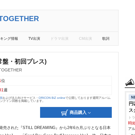
TOGETHER
キング情報
TV出演
ドラマ出演
CM出演
歌詞
通常盤・初回プレス)
TOGETHER
1
位
81
週
N
大樹
および法人向けサービス・
ORICON BiZ online
で公開しております週間アルバム
のランクイン回数を掲載しています。
円
ス
商品購入
ト
時給
月に発売された『STILL DREAMING』から2年6カ月ぶりとなる日本
アル