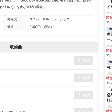
se Ver.]」、「Good Boy Gone Bad[Japanese Ver.]」他、日本オ
「
イ
ea Love)」を含む全12曲収録。
エム
時給
発売元
ユニバーサル ミュージック
アル
価格
2,300円（税込）
N
理
ー
社会
収録曲
時給
アル
歌詞
N
可
社会
歌詞
時給
アル
「
必
歌詞
社
社会
時給