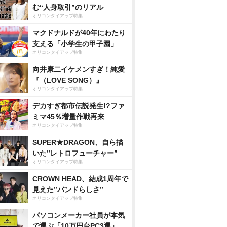
む“人身取引”のリアル
オリコンタイアップ特集
マクドナルドが40年にわたり
支える「小学生の甲子園」
オリコンタイアップ特集
向井康二イケメンすぎ！純愛
『（LOVE SONG）』
オリコンタイアップ特集
デカすぎ都市伝説発生!?ファ
ミマ45％増量作戦再来
オリコンタイアップ特集
SUPER★DRAGON、自ら描
いた”レトロフューチャー”
オリコンタイアップ特集
CROWN HEAD、結成1周年で
見えた”バンドらしさ”
オリコンタイアップ特集
パソコンメーカー社員が本気
で選ぶ「10万円台PC3選」