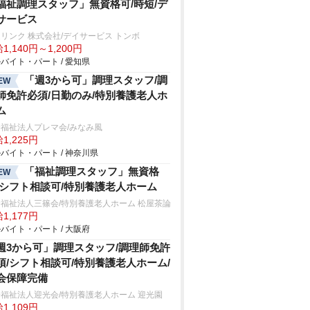
福祉調理スタッフ」無資格可/時短/デ
サービス
リンク 株式会社/デイサービス トンボ
1,140円～1,200円
バイト・パート / 愛知県
「週3から可」調理スタッフ/調
EW
師免許必須/日勤のみ/特別養護老人ホ
ム
福祉法人プレマ会/みなみ風
1,225円
バイト・パート / 神奈川県
「福祉調理スタッフ」無資格
EW
/シフト相談可/特別養護老人ホーム
福祉法人三篠会/特別養護老人ホーム 松屋茶論
1,177円
バイト・パート / 大阪府
週3から可」調理スタッフ/調理師免許
須/シフト相談可/特別養護老人ホーム/
会保障完備
福祉法人迎光会/特別養護老人ホーム 迎光園
1,109円