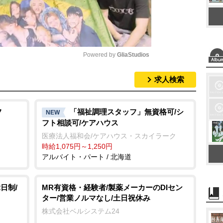
Powered by 
GliaStudios
求人検索
M
u
t
フ
「福祉調理スタッフ」無資格可/シ
NEW
フト相談可/ケアハウス
e
医療法人福和会/ケアハウス・スカイラーク
時給1,075円～1,250円
アルバイト・パート / 北海道
日制/
MR有資格・経験者/製薬メーカーのDIセン
ター/営業ノルマなし/土日祝休み
株式会社ベルシステム24