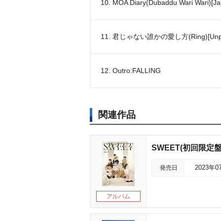
10. MOA Diary(Dubaddu Wari Wari)[Ja
11. 君じゃない誰かの愛し方(Ring)[Unplug
12. Outro:FALLING
関連作品
SWEET(初回限定盤
発売日
2023年0
アルバム