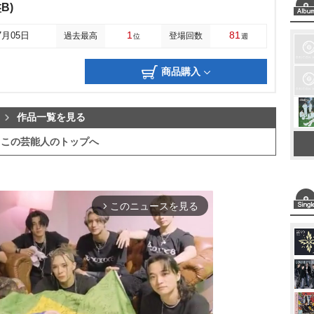
B)
1
81
7月05日
過去最高
登場回数
位
週
商品購入
作品一覧を見る
この芸能人のトップへ
このニュースを見る
arrow_forward_ios