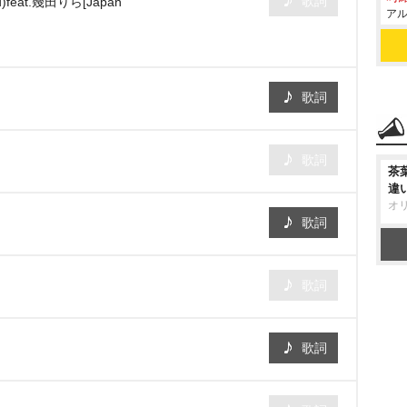
歌詞
ou)feat.幾田りら[Japan
アル
歌詞
歌詞
茶
違
オ
歌詞
歌詞
]
歌詞