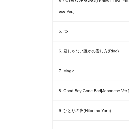
4. 0X1=LOVESONG(I Know I Love Y
ese Ver.]
5. Ito
6. 君じゃない誰かの愛し方(Ring)
7. Magic
8. Good Boy Gone Bad[Japanese Ver.
9. ひとりの夜(Hitori no Yoru)