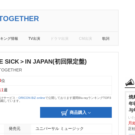
TOGETHER
キング情報
TV出演
ドラマ出演
CM出演
歌詞
E SICK＞IN JAPAN(初回限定盤)
TOGETHER
4
位
11
週
焼
向けサービス・
ORICON BiZ online
で公開しております週間Blu-rayランキングTOP3
掲載しています。
年
与
商品購入
いた
月給
発売元
ユニバーサル ミュージック
正社