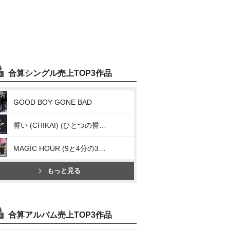
合算シングル売上TOP3作品
GOOD BOY GONE BAD
誓い (CHIKAI) (ひとつの誓い (We’ll Never Change))
MAGIC HOUR (9と4分の3番線で君を待つ (Run Away) [Japanese Ver.] )
もっと見る
合算アルバム売上TOP3作品