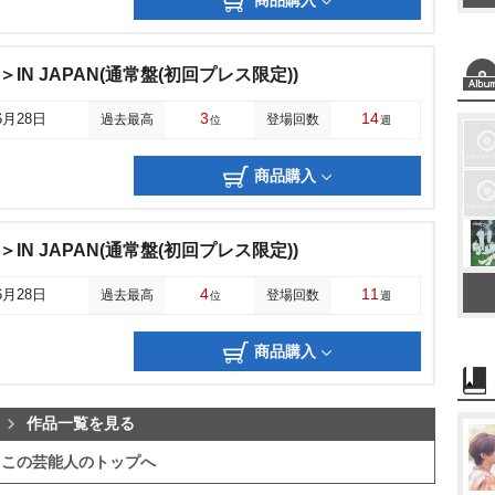
商品購入
CK＞IN JAPAN(通常盤(初回プレス限定))
3
14
6月28日
過去最高
登場回数
位
週
商品購入
CK＞IN JAPAN(通常盤(初回プレス限定))
4
11
6月28日
過去最高
登場回数
位
週
商品購入
作品一覧を見る
この芸能人のトップへ