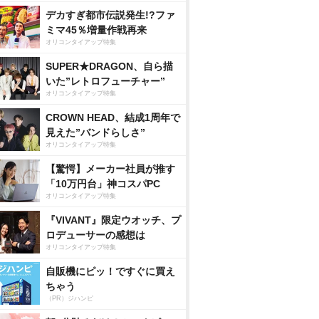
デカすぎ都市伝説発生!?ファ
ミマ45％増量作戦再来
オリコンタイアップ特集
SUPER★DRAGON、自ら描
いた”レトロフューチャー”
オリコンタイアップ特集
CROWN HEAD、結成1周年で
見えた”バンドらしさ”
オリコンタイアップ特集
【驚愕】メーカー社員が推す
「10万円台」神コスパPC
オリコンタイアップ特集
『VIVANT』限定ウオッチ、プ
ロデューサーの感想は
オリコンタイアップ特集
自販機にピッ！ですぐに買え
ちゃう
（PR）ジハンピ