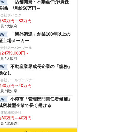
「店舗開発・不動産仲介/責任
EW
候補/」/月給50万円～
式会社ダイコク
給50万円～83万円
員 / 大阪府
「海外調達」創業100年以上の
EW
証上場メーカー
式会社スーパーツール
24万9,000円～
員 / 大阪府
不動産業界成長企業の「総務」
EW
勤なし
式会社アールプランナー
給30万円～40万円
員 / 愛知県
小樽市「管理部門責任者候補」
EW
域密着型企業で長く働ける
和運輸株式会社
給30万円～40万円
員 / 北海道