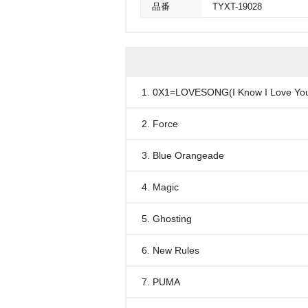
品番
TYXT-19028
1. 0X1=LOVESONG(I Know I Love Yo
2. Force
3. Blue Orangeade
4. Magic
5. Ghosting
6. New Rules
7. PUMA