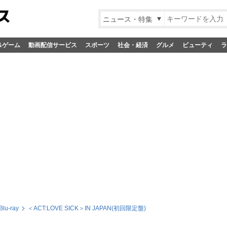
ニュース・特集
&ゲーム
動画配信サービス
スポーツ
社会・経済
グルメ
ビューティ
ラ
Blu-ray
＜ACT:LOVE SICK＞IN JAPAN(初回限定盤)