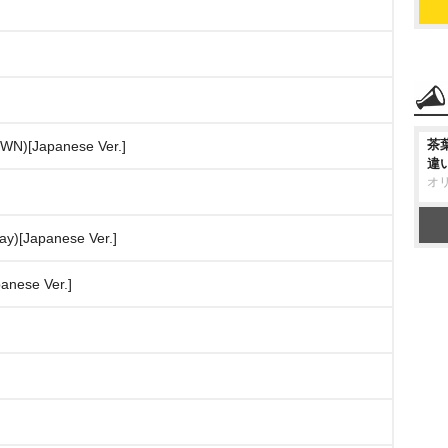
茶
Japanese Ver.]
違
オ
Japanese Ver.]
se Ver.]