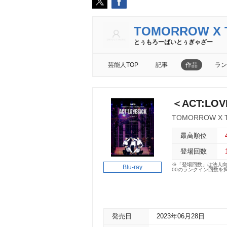
TOMORROW X 
とぅもろーばいとぅぎゃざー
芸能人TOP
記事
作品
ラン
＜ACT:LOV
TOMORROW X 
最高順位
登場回数
※「登場回数」は法人
Blu-ray
00のランクイン回数を
発売日
2023年06月28日