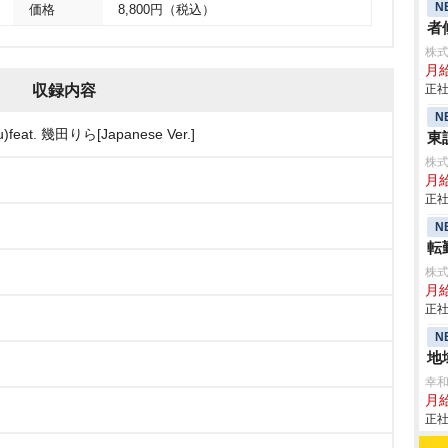
N
価格
8,800円（税込）
者
株
月
収録内容
正社
N
u)feat. 幾田りら[Japanese Ver.]
東
株
月給
正社
N
転
株
月
正社
N
地
幸
月
正社