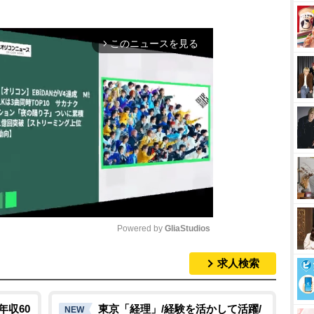
このニュースを見る
arrow_forward_ios
Powered by 
GliaStudios
求人検索
M
u
t
年収60
東京「経理」/経験を活かして活躍/
NEW