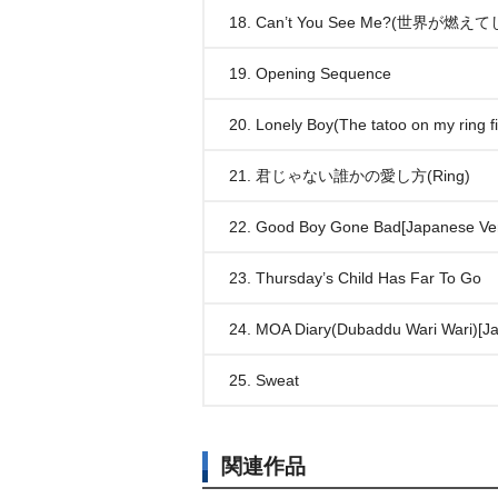
18. Can’t You See Me?(世界が燃えて
19. Opening Sequence
20. Lonely Boy(The tatoo on my ring f
21. 君じゃない誰かの愛し方(Ring)
22. Good Boy Gone Bad[Japanese Ver
23. Thursday’s Child Has Far To Go
24. MOA Diary(Dubaddu Wari Wari)[Ja
25. Sweat
関連作品